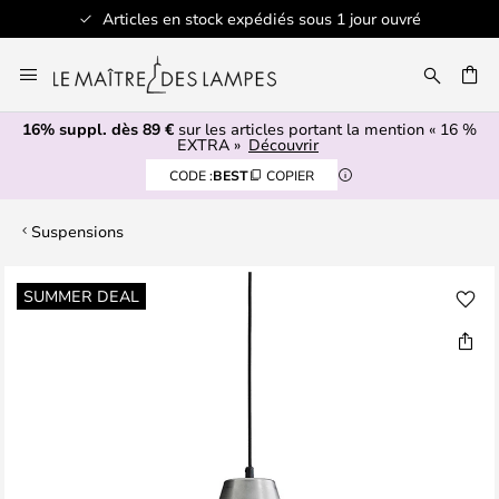
Articles en stock expédiés sous 1 jour ouvré
Allez
au
contenu
16% suppl. dès 89 €
sur les articles portant la mention « 16 %
ERCHER
EXTRA »
Découvrir
CODE :
BEST
COPIER
Suspensions
Skip
SUMMER DEAL
to
the
end
of
the
images
gallery