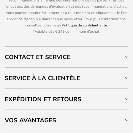
recommandations ainsi que des informations de nos partenaires, des
enquêtes, des demandes d'évaluation et des recommandations d'achat.
Vous pouvez annuler facilement et à tout moment en cliquant sur le lien
approprié disponible dans chaque newsletter. Pour plus d'informations,
consultez notre page
Politique de confidentialité
.
*Valable dès € 249 de minimum d'achat.
CONTACT ET SERVICE
SERVICE À LA CLIENTÈLE
EXPÉDITION ET RETOURS
VOS AVANTAGES