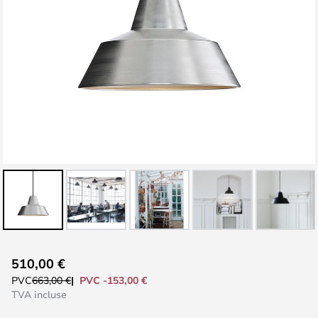
Skip
510,00 €
to
PVC -153,00 €
PVC
663,00 €
the
TVA incluse
beginning