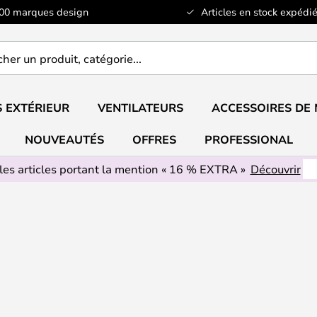
100 marques design
Articles en stock expédié
er
..
 EXTÉRIEUR
VENTILATEURS
ACCESSOIRES DE
NOUVEAUTÉS
OFFRES
PROFESSIONAL
les articles portant la mention « 16 % EXTRA »
Découvrir