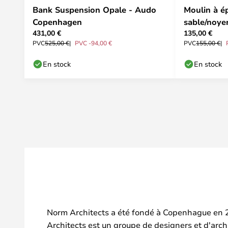
Bank Suspension Opale - Audo
Moulin à é
Copenhagen
sable/noyer
431,00 €
135,00 €
Audo
PVC
525,00 €
PVC -94,00 €
PVC
155,00 €
En stock
En stock
Norm Architects a été fondé à Copenhague en 
Architects est un groupe de designers et d'archit