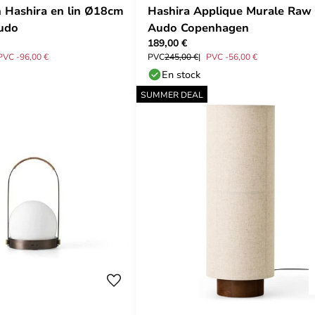
 Hashira en lin Ø18cm
Hashira Applique Murale Raw 
udo
Audo Copenhagen
189,00 €
PVC -96,00 €
PVC
245,00 €
PVC -56,00 €
En stock
SUMMER DEAL