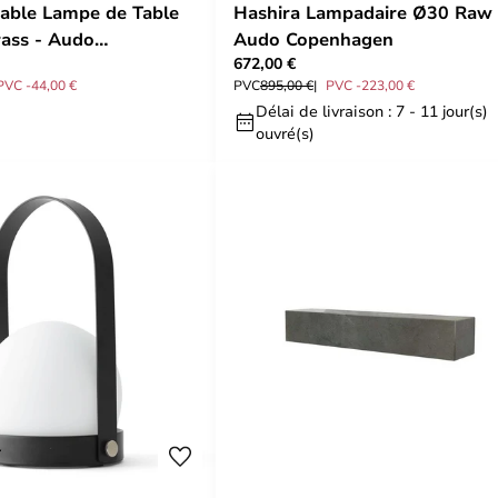
table Lampe de Table
Hashira Lampadaire Ø30 Raw 
ass - Audo
Audo Copenhagen
672,00 €
en
PVC -44,00 €
PVC
895,00 €
PVC -223,00 €
Délai de livraison : 7 - 11 jour(s)
ouvré(s)