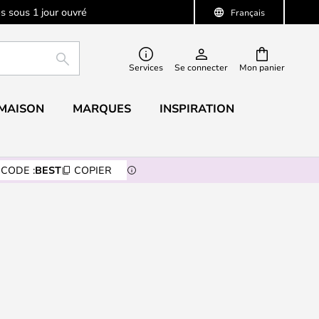
s sous 1 jour ouvré
Français
RECHERCHER
Services
Se connecter
Mon panier
 MAISON
MARQUES
INSPIRATION
CODE :
BEST
COPIER