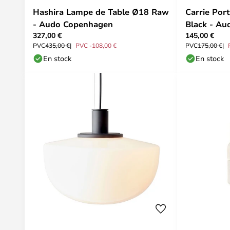
Hashira Lampe de Table Ø18 Raw
Carrie Por
- Audo Copenhagen
Black - A
327,00 €
145,00 €
PVC
435,00 €
PVC -108,00 €
PVC
175,00 €
En stock
En stock