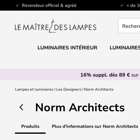
Allez
Revendeur officiel & agréé
+ de 
au
contenu
Recherch
un
produit,
catégorie.
LUMINAIRES INTÉRIEUR
LUMINAIRES
16% suppl. dès 89 €
sur 
Lampes et luminaires
Les Designers
Norm Architects
Norm Architects
Produits
Plus d'informations sur Norm Architects