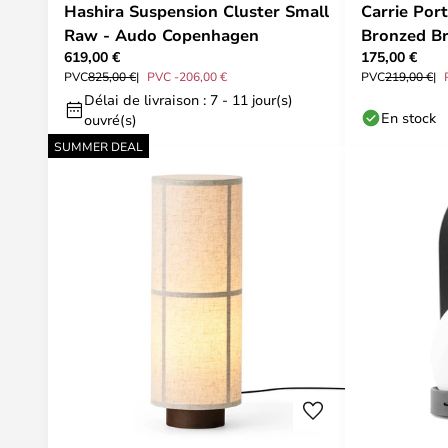
Hashira Suspension Cluster Small
Carrie Por
Raw - Audo Copenhagen
Bronzed Br
619,00 €
175,00 €
Copenhag
PVC
825,00 €
PVC -206,00 €
PVC
219,00 €
Délai de livraison : 7 - 11 jour(s)
En stock
ouvré(s)
SUMMER DEAL