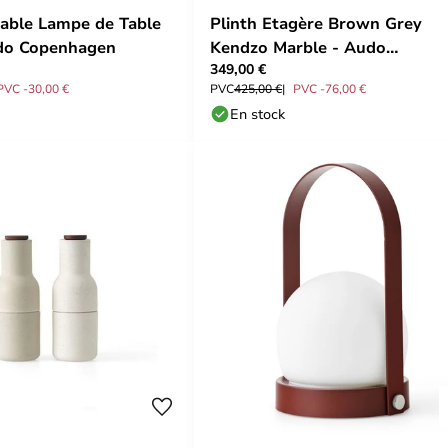
table Lampe de Table
Plinth Etagère Brown Grey
udo Copenhagen
Kendzo Marble - Audo
349,00 €
Copenhagen
PVC -30,00 €
PVC
425,00 €
PVC -76,00 €
En stock