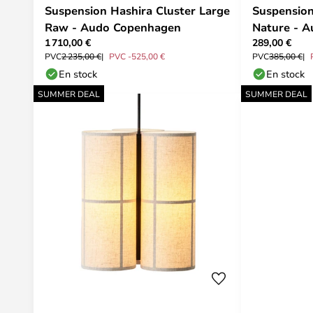
Suspension Hashira Cluster Large
Suspension
Raw - Audo Copenhagen
Nature - A
1 710,00 €
289,00 €
PVC
2 235,00 €
PVC -525,00 €
PVC
385,00 €
En stock
En stock
SUMMER DEAL
SUMMER DEAL