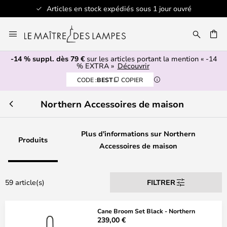
Articles en stock expédiés sous 1 jour ouvré
Allez
au
contenu
-14 % suppl. dès 79 €
sur les articles portant la mention « -14
ERCHER
% EXTRA »
Découvrir
CODE :
BEST
COPIER
Northern Accessoires de maison
Plus d'informations sur Northern
Produits
Accessoires de maison
59 article(s)
FILTRER
Cane Broom Set Black - Northern
239,00 €