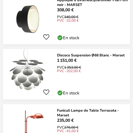
noir - MARSET
308,00 €
PVC
340,00 €
PVC -32,00 €
En stock
Discoco Suspension Ø68 Blanc - Marset
1 151,00 €
PVC
1 353,00 €
PVC -202,00 €
En stock
Funiculi Lampe de Table Terracota -
Marset
235,00 €
PVC
276,00 €
PVC -41,00 €