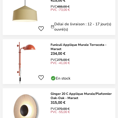
415,00 €
PVC
488,00 €
PVC -73,00 €
Délai de livraison : 12 - 17 jour(s)
ouvré(s)
Funiculi Applique Murale Terracota -
Marset
234,00 €
PVC
275,00 €
PVC -41,00 €
En stock
Ginger 20 C Applique Murale/Plafonnier
Oak-Oak - Marset
315,00 €
PVC
370,00 €
PVC -55,00 €