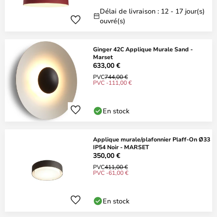
Délai de livraison : 12 - 17 jour(s)
ouvré(s)
Ginger 42C Applique Murale Sand -
Marset
633,00 €
PVC
744,00 €
PVC -111,00 €
En stock
Applique murale/plafonnier Plaff-On Ø33
IP54 Noir - MARSET
350,00 €
PVC
411,00 €
PVC -61,00 €
En stock