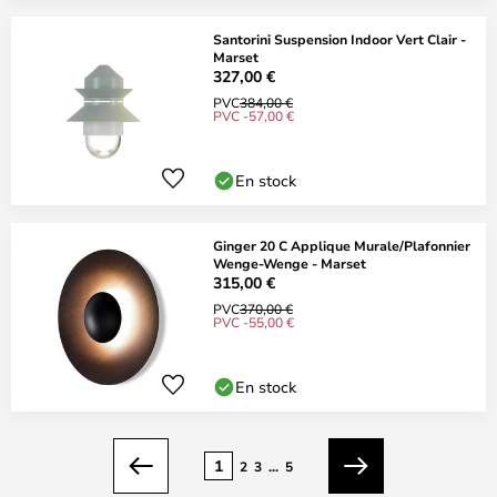
Santorini Suspension Indoor Vert Clair -
Marset
327,00 €
PVC
384,00 €
PVC -57,00 €
En stock
Ginger 20 C Applique Murale/Plafonnier
Wenge-Wenge - Marset
315,00 €
PVC
370,00 €
PVC -55,00 €
En stock
Page
1
2
3
...
5
Précédent
Suivant