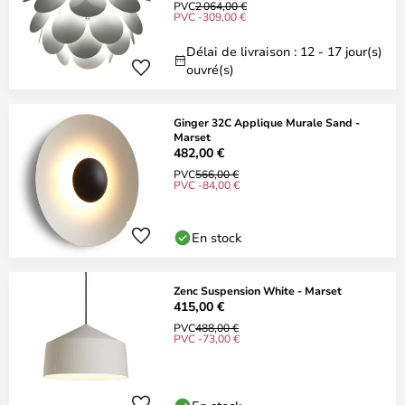
PVC
2 064,00 €
PVC -309,00 €
Délai de livraison : 12 - 17 jour(s)
ouvré(s)
Ginger 32C Applique Murale Sand -
Marset
482,00 €
PVC
566,00 €
PVC -84,00 €
En stock
Zenc Suspension White - Marset
415,00 €
PVC
488,00 €
PVC -73,00 €