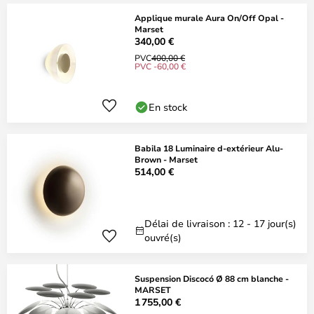
Applique murale Aura On/Off Opal -
Marset
340,00 €
PVC
400,00 €
PVC -60,00 €
En stock
Babila 18 Luminaire d-extérieur Alu-
Brown - Marset
514,00 €
Délai de livraison : 12 - 17 jour(s)
ouvré(s)
Suspension Discocó Ø 88 cm blanche -
MARSET
1 755,00 €