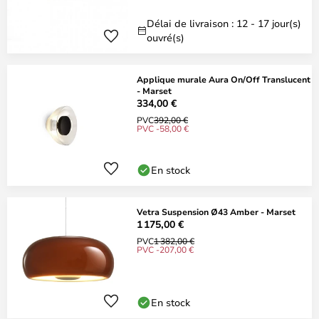
Délai de livraison : 12 - 17 jour(s)
ouvré(s)
Applique murale Aura On/Off Translucent
- Marset
334,00 €
PVC
392,00 €
PVC -58,00 €
En stock
Vetra Suspension Ø43 Amber - Marset
1 175,00 €
PVC
1 382,00 €
PVC -207,00 €
En stock