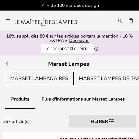
Articles en stock expédiés sous 1 jour ouvré
Allez
au
contenu
16% suppl. dès 89 €
sur les articles portant la mention « 16 %
ERCHER
EXTRA »
Découvrir
CODE :
BEST
COPIER
Marset Lampes
MARSET LAMPADAIRES
MARSET LAMPES DE TA
Produits
Plus d'informations sur Marset Lampes
257 article(s)
FILTRER
Applique d'extérieur/plafonnier Plaff-On