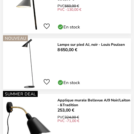
PVC
660,00 €
PVC -130,00 €
En stock
NOUVEAU
Lampe sur pied AJ, noir - Louis Poulsen
8 650,00 €
En stock
SUMMER DEAL
Applique murale Bellevue AJ9 Noir/Laiton
- &Tradition
253,00 €
PVC
324,00 €
PVC -71,00 €