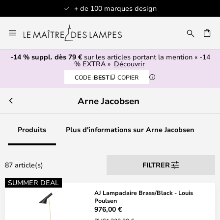
 100 marques design
Articles en stock e
Allez
au
contenu
-14 % suppl. dès 79 €
sur les articles portant la mention « -14
ERCHER
% EXTRA »
Découvrir
CODE :
BEST
COPIER
Arne Jacobsen
Produits
Plus d'informations sur Arne Jacobsen
87 article(s)
FILTRER
SUMMER DEAL
AJ Lampadaire Brass/Black - Louis
Poulsen
976,00 €