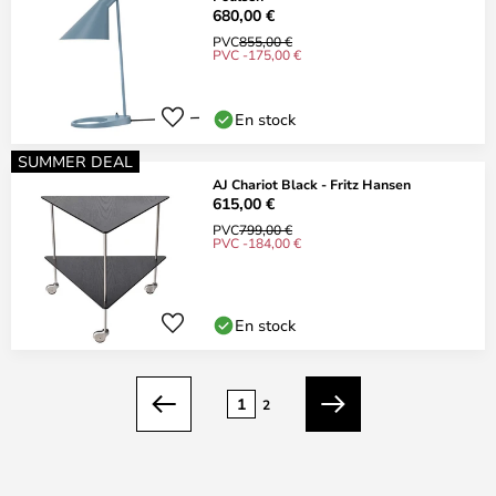
680,00 €
PVC
855,00 €
PVC -175,00 €
En stock
SUMMER DEAL
AJ Chariot Black - Fritz Hansen
615,00 €
PVC
799,00 €
PVC -184,00 €
En stock
Page
1
2
Précédent
Suivant