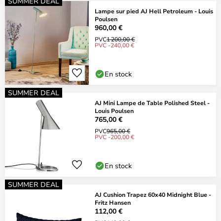
SUMMER DEAL
Lampe sur pied AJ Hell Petroleum - Louis
Poulsen
960,00 €
PVC
1 200,00 €
PVC -240,00 €
En stock
SUMMER DEAL
AJ Mini Lampe de Table Polished Steel -
Louis Poulsen
765,00 €
PVC
965,00 €
PVC -200,00 €
En stock
SUMMER DEAL
AJ Cushion Trapez 60x40 Midnight Blue -
Fritz Hansen
112,00 €