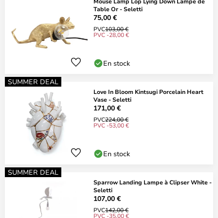
Mouse Lamp Lop Lying Down Lampe de
Table Or - Seletti
75,00 €
PVC
103,00 €
PVC -28,00 €
En stock
SUMMER DEAL
Love In Bloom Kintsugi Porcelain Heart
Vase - Seletti
171,00 €
PVC
224,00 €
PVC -53,00 €
En stock
SUMMER DEAL
Sparrow Landing Lampe à Clipser White -
Seletti
107,00 €
PVC
142,00 €
PVC -35,00 €