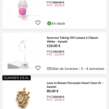
PVC
300,00 €
PVC -55,00 €
En stock
Sparrow Taking Off Lampe à Clipser
White - Seletti
119,00 €
PVC
142,00 €
PVC -23,00 €
Délai de livraison : 3 - 4 semaines
SUMMER DEAL
Love In Bloom Porcelain Heart Vase Or -
Seletti
85,00 €
PVC
109,00 €
PVC -24,00 €