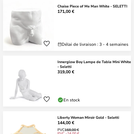
Chaise Piece of Me Man White - SELETTI
171,00 €
Délai de livraison : 3 - 4 semaines
Innerglow Boy Lampe de Table Mini White
- Seletti
319,00 €
En stock
Liberty Woman Miroir Gold - Seletti
144,00 €
PVC
168,00 €
PVC -24,00 €