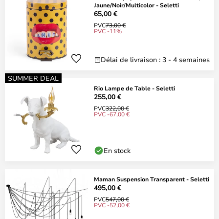
Jaune/Noir/Multicolor - Seletti
65,00 €
PVC
73,00 €
PVC -11%
Délai de livraison : 3 - 4 semaines
SUMMER DEAL
Rio Lampe de Table - Seletti
255,00 €
PVC
322,00 €
PVC -67,00 €
En stock
Maman Suspension Transparent - Seletti
495,00 €
PVC
547,00 €
PVC -52,00 €