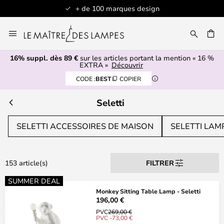
 100 marques design
Articles en stock e
Allez
au
contenu
16% suppl. dès 89 €
sur les articles portant la mention « 16 %
ERCHER
EXTRA »
Découvrir
CODE :
BEST
COPIER
Seletti
SELETTI ACCESSOIRES DE MAISON
SELETTI LAM
153 article(s)
FILTRER
SUMMER DEAL
Monkey Sitting Table Lamp - Seletti
196,00 €
PVC
269,00 €
PVC -73,00 €