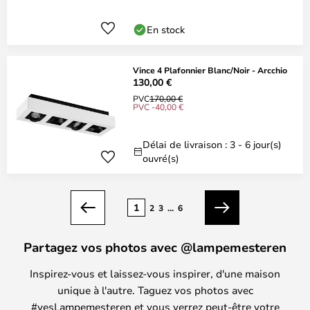
En stock
Vince 4 Plafonnier Blanc/Noir - Arcchio
130,00 €
PVC
170,00 €
PVC -40,00 €
Délai de livraison : 3 - 6 jour(s)
ouvré(s)
Page
1
2
3
...
6
Précédent
Suivant
Partagez vos photos avec @lampemesteren
Inspirez-vous et laissez-vous inspirer, d'une maison
unique à l'autre. Taguez vos photos avec
#yesLampemesteren et vous verrez peut-être votre