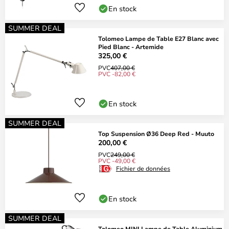
En stock
SUMMER DEAL
Tolomeo Lampe de Table E27 Blanc avec
Pied Blanc - Artemide
325,00 €
PVC
407,00 €
PVC -82,00 €
En stock
SUMMER DEAL
Top Suspension Ø36 Deep Red - Muuto
200,00 €
PVC
249,00 €
PVC -49,00 €
Fichier de données
En stock
SUMMER DEAL
Tolomeo MINI Lampe de Table Aluminium