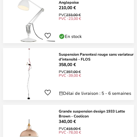
Anglepoise
210,00 €
PVC
233,00 €
PVC -23,00 €
En stock
Suspension Parentesi rouge sans variateur
d'intensité - FLOS
358,00 €
PVC
397,00 €
PVC -39,00 €
Délai de livraison : 5 - 6 semaines
Grande suspension design 1933 Latte
Brown - Coolicon
340,00 €
PVC
418,00 €
PVC -78,00 €