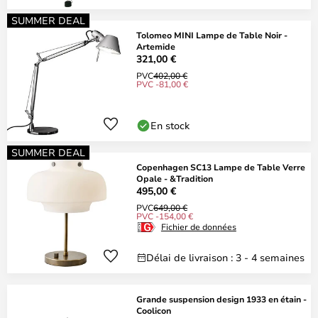
SUMMER DEAL
Tolomeo MINI Lampe de Table Noir -
Artemide
321,00 €
PVC
402,00 €
PVC -81,00 €
En stock
SUMMER DEAL
Copenhagen SC13 Lampe de Table Verre
Opale - &Tradition
495,00 €
PVC
649,00 €
PVC -154,00 €
Fichier de données
Délai de livraison : 3 - 4 semaines
Grande suspension design 1933 en étain -
Coolicon