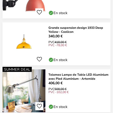
En stock
Grande suspension design 1933 Deep
Yellow - Coolicon
340,00 €
PVC
418,00 €
PVC -78,00 €
En stock
SUMMER DEAL
Tolomeo Lampe de Table LED Aluminium
avec Pied Aluminium - Artemide
406,00 €
PVC
508,00 €
PVC -102,00 €
En stock