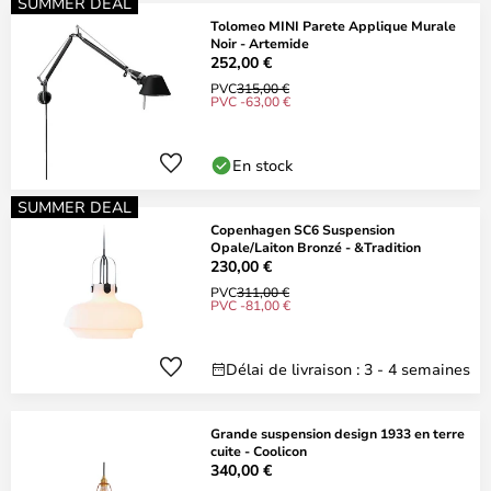
SUMMER DEAL
Tolomeo MINI Parete Applique Murale
Noir - Artemide
252,00 €
PVC
315,00 €
PVC -63,00 €
En stock
SUMMER DEAL
Copenhagen SC6 Suspension
Opale/Laiton Bronzé - &Tradition
230,00 €
PVC
311,00 €
PVC -81,00 €
Délai de livraison : 3 - 4 semaines
Grande suspension design 1933 en terre
cuite - Coolicon
340,00 €