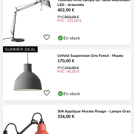
LED - Artemide
402,00 €
PVC
503,00 €
PVC -101,00 €
En stock
SUMMER DEAL
Unfold Suspension Gris Foncé - Muuto
170,00 €
PVC
215,00 €
PVC -45,00 €
En stock
304 Applique Murale Rouge - Lampe Gras
334,00 €