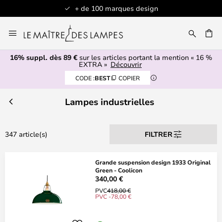
Articles en stock expédiés sous 1 jour ouv
Allez
au
contenu
16% suppl. dès 89 €
sur les articles portant la mention « 16 %
ERCHER
EXTRA »
Découvrir
CODE :
BEST
COPIER
Lampes industrielles
347 article(s)
FILTRER
Grande suspension design 1933 Original
Green - Coolicon
340,00 €
PVC
418,00 €
PVC -78,00 €