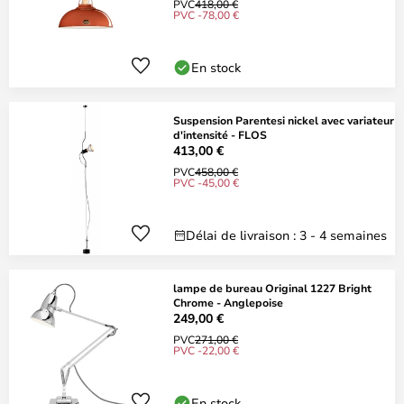
PVC
418,00 €
PVC -78,00 €
En stock
Suspension Parentesi nickel avec variateur
d'intensité - FLOS
413,00 €
PVC
458,00 €
PVC -45,00 €
Délai de livraison : 3 - 4 semaines
lampe de bureau Original 1227 Bright
Chrome - Anglepoise
249,00 €
PVC
271,00 €
PVC -22,00 €
En stock