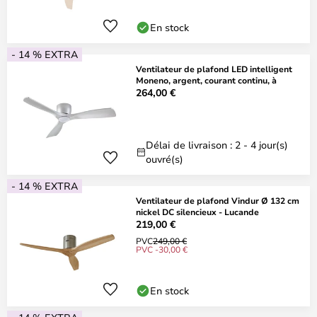
En stock
- 14 % EXTRA
Ventilateur de plafond LED intelligent
Moneno, argent, courant continu, à
264,00 €
Délai de livraison : 2 - 4 jour(s)
ouvré(s)
- 14 % EXTRA
Ventilateur de plafond Vindur Ø 132 cm
nickel DC silencieux - Lucande
219,00 €
PVC
249,00 €
PVC -30,00 €
En stock