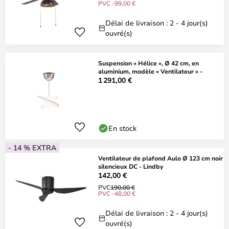
PVC -99,00 €
Délai de livraison : 2 - 4 jour(s)
ouvré(s)
Suspension « Hélice », Ø 42 cm, en
aluminium, modèle « Ventilateur » -
1 291,00 €
En stock
- 14 % EXTRA
Ventilateur de plafond Aulo Ø 123 cm noir
silencieux DC - Lindby
142,00 €
PVC
190,00 €
PVC -48,00 €
Délai de livraison : 2 - 4 jour(s)
ouvré(s)