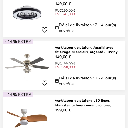
149,00 €
PVC
190,00 €
PVC -41,00 €
Délai de livraison : 2 - 4 jour(s)
ouvré(s)
- 14 % EXTRA
Ventilateur de plafond Anariki avec
éclairage, silencieux, argenté - Lindby
149,00 €
PVC
199,00 €
PVC -50,00 €
Délai de livraison : 2 - 4 jour(s)
ouvré(s)
- 14 % EXTRA
Ventilateur de plafond LED Enon,
blanc/teinte bois, courant continu,
silencieux
199,00 €