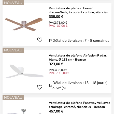
NOUVEAU
Ventilateur de plafond Fraser
chromé/teck, à courant continu, silencieux,
Ø 132
338,00 €
PVC
375,00 €
PVC -37,00 €
Délai de livraison : 7 - 8 semaines
NOUVEAU
Ventilateur de plafond Airfusion Radar,
blanc, Ø 132 cm - Beacon
323,00 €
PVC
436,00 €
PVC -113,00 €
Délai de livraison : 13 - 18 jour(s)
ouvré(s)
NOUVEAU
Ventilateur de plafond Fanaway Veil avec
éclairage, chromé, silencieux - Beacon
457,00 €