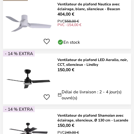
Ventilateur de plafond Nautica avec
éclairage, blanc, silencieux - Beacon
404,00 €
PVC
558,00 €
PVC -154,00 €
En stock
- 14 % EXTRA
Ventilateur de plafond LED Aerallo, noir,
CCT, silencieux - Lindby
150,00 €
Délai de livraison : 2 - 4 jour(s)
ouvré(s)
- 14 % EXTRA
Ventilateur de plafond Shamoian avec
éclairage, silencieux, Ø 130 cm - Lucande
150,00 €
PVC
249,00 €