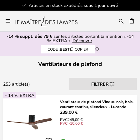
Articles en stock expédiés sous 1 jour ouvré
Allez
au
contenu
-14 % suppl. dès 79 €
sur les articles portant la mention « -14
ERCHER
% EXTRA »
Découvrir
CODE :
BEST
COPIER
Ventilateurs de plafond
253 article(s)
FILTRER
- 14 % EXTRA
Ventilateur de plafond Vindur, noir, bois,
courant continu, silencieux - Lucande
239,00 €
PVC
249,00 €
PVC -10,00 €