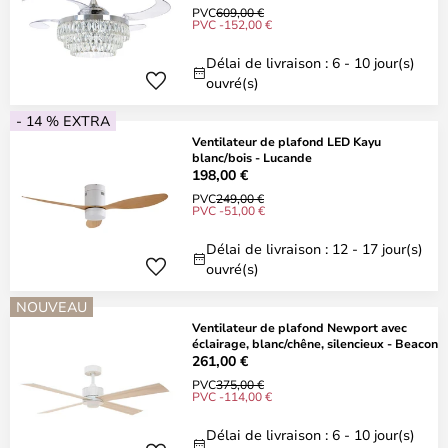
PVC
609,00 €
PVC -152,00 €
Délai de livraison : 6 - 10 jour(s)
ouvré(s)
- 14 % EXTRA
Ventilateur de plafond LED Kayu
blanc/bois - Lucande
198,00 €
PVC
249,00 €
PVC -51,00 €
Délai de livraison : 12 - 17 jour(s)
ouvré(s)
NOUVEAU
Ventilateur de plafond Newport avec
éclairage, blanc/chêne, silencieux - Beacon
261,00 €
PVC
375,00 €
PVC -114,00 €
Délai de livraison : 6 - 10 jour(s)