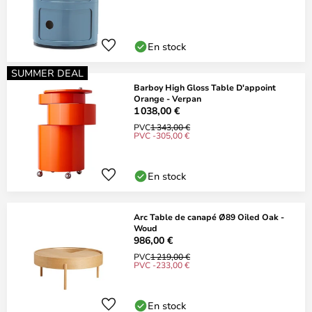
En stock
SUMMER DEAL
Barboy High Gloss Table D'appoint
Orange - Verpan
1 038,00 €
PVC
1 343,00 €
PVC -305,00 €
En stock
Arc Table de canapé Ø89 Oiled Oak -
Woud
986,00 €
PVC
1 219,00 €
PVC -233,00 €
En stock