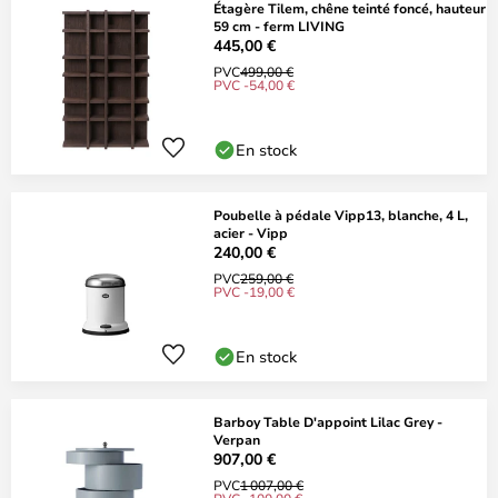
Étagère Tilem, chêne teinté foncé, hauteur
59 cm - ferm LIVING
445,00 €
PVC
499,00 €
PVC -54,00 €
En stock
Poubelle à pédale Vipp13, blanche, 4 L,
acier - Vipp
240,00 €
PVC
259,00 €
PVC -19,00 €
En stock
Barboy Table D'appoint Lilac Grey -
Verpan
907,00 €
PVC
1 007,00 €