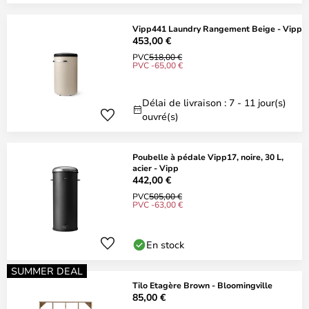
Vipp441 Laundry Rangement Beige - Vipp
453,00 €
PVC
518,00 €
PVC -65,00 €
Délai de livraison : 7 - 11 jour(s)
ouvré(s)
Poubelle à pédale Vipp17, noire, 30 L,
acier - Vipp
442,00 €
PVC
505,00 €
PVC -63,00 €
En stock
SUMMER DEAL
Tilo Etagère Brown - Bloomingville
85,00 €