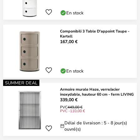
En stock
Componibili 3 Table D'appoint Taupe -
Kartell
167,00 €
En stock
SUMMER DEAL
Armoire murale Haze, verre/acier
inoxydable, hauteur 60 cm - ferm LIVING
339,00 €
PVC
449,00 €
PVC -110,00 €
Délai de livraison : 5 - 8 jour(s)
ouvré(s)