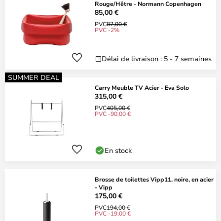
Rouge/Hêtre - Normann Copenhagen
85,00 €
PVC
87,00 €
PVC -2%
Délai de livraison : 5 - 7 semaines
SUMMER DEAL
Carry Meuble TV Acier - Eva Solo
315,00 €
PVC
405,00 €
PVC -90,00 €
En stock
Brosse de toilettes Vipp11, noire, en acier
- Vipp
175,00 €
PVC
194,00 €
PVC -19,00 €