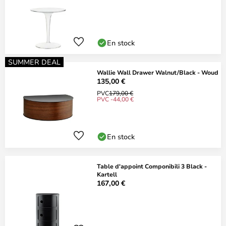
En stock
SUMMER DEAL
Wallie Wall Drawer Walnut/Black - Woud
135,00 €
PVC
179,00 €
PVC -44,00 €
En stock
Table d'appoint Componibili 3 Black -
Kartell
167,00 €