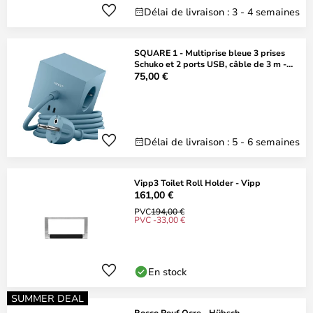
Délai de livraison : 3 - 4 semaines
SQUARE 1 - Multiprise bleue 3 prises
Schuko et 2 ports USB, câble de 3 m -
AVOLT
75,00 €
Délai de livraison : 5 - 6 semaines
Vipp3 Toilet Roll Holder - Vipp
161,00 €
PVC
194,00 €
PVC -33,00 €
En stock
SUMMER DEAL
Rocco Pouf Ocre - Hübsch