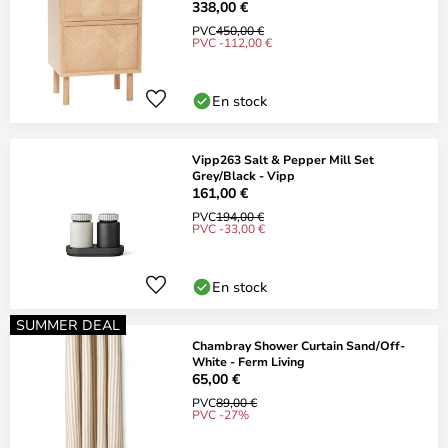
338,00 €
PVC
450,00 €
PVC -112,00 €
En stock
Vipp263 Salt & Pepper Mill Set
Grey/Black - Vipp
161,00 €
PVC
194,00 €
PVC -33,00 €
En stock
SUMMER DEAL
Chambray Shower Curtain Sand/Off-
White - Ferm Living
65,00 €
PVC
89,00 €
PVC -27%