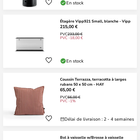
En stock
Étagère Vipp921 Small, blanche - Vipp
215,00 €
PVC
233,00 €
PVC -18,00 €
En stock
Coussin Terrazza, terracotta à larges
rubans 50 x 50 cm - HAY
65,00 €
PVC
66,00 €
PVC -1%
Délai de livraison : 2 - 4 semaines
Bol à vaisselle w/Brosse à vaisselle