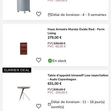
PVC -100,00 €
Délai de livraison : 4 - 5 semaines
Haze Armoire Murale Oxide Red - Ferm
Living
279,00 €
PVC
339,00 €
PVC -60,00 €
En stock
SUMMER DEAL
Table d'appoint Umanoff Low noyer/laiton
- Audo Copenhagen
631,00 €
PVC
835,00 €
PVC -204,00 €
Délai de livraison : 11 - 16 jour(s)
ouvré(s)