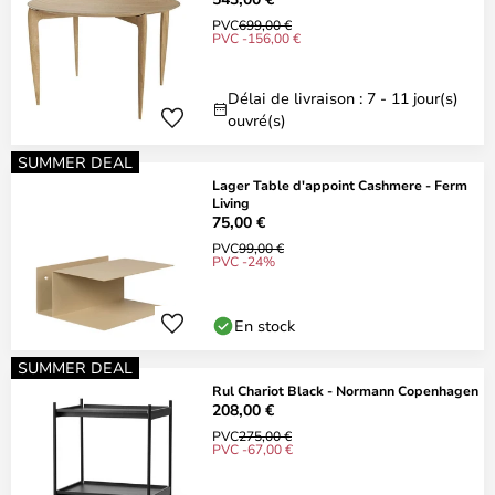
PVC
699,00 €
PVC -156,00 €
Délai de livraison : 7 - 11 jour(s)
ouvré(s)
SUMMER DEAL
Lager Table d'appoint Cashmere - Ferm
Living
75,00 €
PVC
99,00 €
PVC -24%
En stock
SUMMER DEAL
Rul Chariot Black - Normann Copenhagen
208,00 €
PVC
275,00 €
PVC -67,00 €