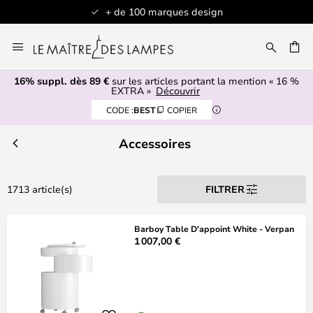
+ de 100 marques design
Allez
au
contenu
16% suppl. dès 89 €
sur les articles portant la mention « 16 %
ERCHER
EXTRA »
Découvrir
CODE :
BEST
COPIER
Accessoires
1713 article(s)
FILTRER
Barboy Table D'appoint White - Verpan
1 007,00 €