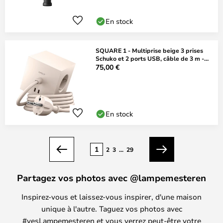
En stock
SQUARE 1 - Multiprise beige 3 prises
Schuko et 2 ports USB, câble de 3 m -
AVOLT
75,00 €
En stock
Page
1
2
3
...
29
Précédent
Suivant
Partagez vos photos avec @lampemesteren
Inspirez-vous et laissez-vous inspirer, d'une maison
unique à l'autre. Taguez vos photos avec
#yesLampemesteren et vous verrez peut-être votre