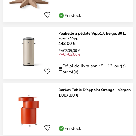
En stock
Poubelle à pédale Vipp17, beige, 30 L,
acier - Vipp
442,00 €
PVC
505,00 €
PVC -63,00 €
Délai de livraison : 8 - 12 jour(s)
ouvré(s)
Barboy Table D'appoint Orange - Verpan
1 007,00 €
En stock