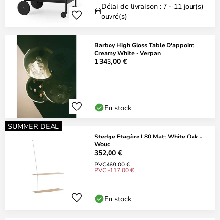
Délai de livraison : 7 - 11 jour(s)
ouvré(s)
Barboy High Gloss Table D'appoint
Creamy White - Verpan
1 343,00 €
En stock
SUMMER DEAL
Stedge Etagère L80 Matt White Oak -
Woud
352,00 €
PVC
469,00 €
PVC -117,00 €
En stock