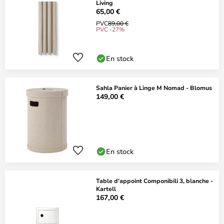
Living
65,00 €
PVC
89,00 €
PVC -27%
En stock
Sahla Panier à Linge M Nomad - Blomus
149,00 €
En stock
Table d'appoint Componibili 3, blanche -
Kartell
167,00 €