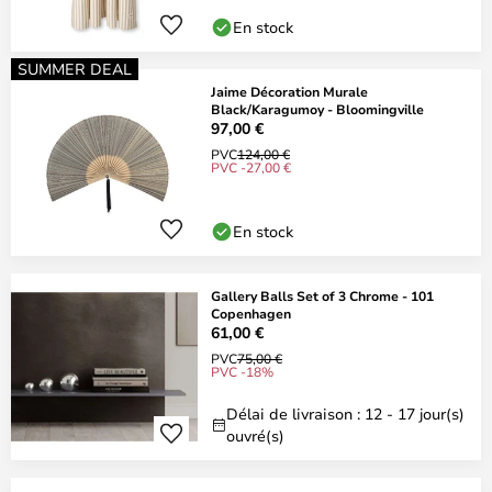
En stock
SUMMER DEAL
Jaime Décoration Murale
Black/Karagumoy - Bloomingville
97,00 €
PVC
124,00 €
PVC -27,00 €
En stock
Gallery Balls Set of 3 Chrome - 101
Copenhagen
61,00 €
PVC
75,00 €
PVC -18%
Délai de livraison : 12 - 17 jour(s)
ouvré(s)