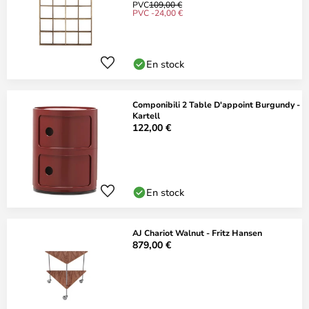
PVC
109,00 €
PVC -24,00 €
En stock
Componibili 2 Table D'appoint Burgundy -
Kartell
122,00 €
En stock
AJ Chariot Walnut - Fritz Hansen
879,00 €