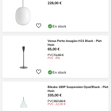
228,00 €
En stock
Venus Porte-bougies H21 Black - Piet
Hein
65,00 €
PVC
71,00 €
PVC -8%
En stock
Bikube 180P Suspension Opal/Black - Piet
Hein
335,00 €
PVC
357,00 €
PVC -22,00 €