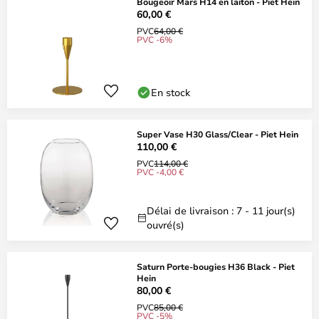
Bougeoir Mars H14 en laiton - Piet Hein
60,00 €
PVC
64,00 €
PVC -6%
En stock
Super Vase H30 Glass/Clear - Piet Hein
110,00 €
PVC
114,00 €
PVC -4,00 €
Délai de livraison : 7 - 11 jour(s)
ouvré(s)
Saturn Porte-bougies H36 Black - Piet
Hein
80,00 €
PVC
85,00 €
PVC -5%