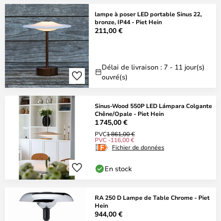
lampe à poser LED portable Sinus 22,
bronze, IP44 - Piet Hein
211,00 €
Délai de livraison : 7 - 11 jour(s)
ouvré(s)
Sinus-Wood 550P LED Lámpara Colgante
Chêne/Opale - Piet Hein
1 745,00 €
PVC
1 861,00 €
PVC -116,00 €
Fichier de données
En stock
RA 250 D Lampe de Table Chrome - Piet
Hein
944,00 €