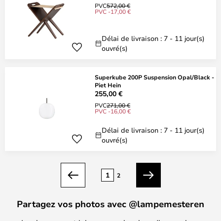
PVC
572,00 €
PVC -17,00 €
Délai de livraison : 7 - 11 jour(s)
ouvré(s)
Superkube 200P Suspension Opal/Black -
Piet Hein
255,00 €
PVC
271,00 €
PVC -16,00 €
Délai de livraison : 7 - 11 jour(s)
ouvré(s)
Page
1
2
Précédent
Suivant
Partagez vos photos avec @lampemesteren