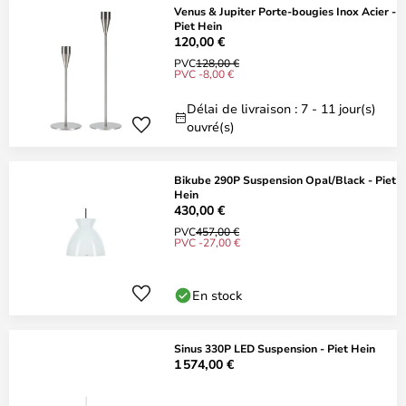
Venus & Jupiter Porte-bougies Inox Acier -
Piet Hein
120,00 €
PVC
128,00 €
PVC -8,00 €
Délai de livraison : 7 - 11 jour(s)
ouvré(s)
Bikube 290P Suspension Opal/Black - Piet
Hein
430,00 €
PVC
457,00 €
PVC -27,00 €
En stock
Sinus 330P LED Suspension - Piet Hein
1 574,00 €