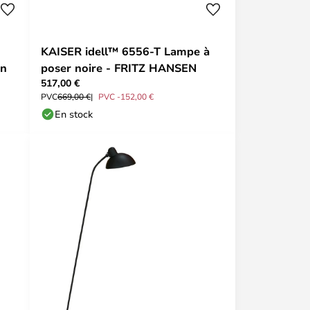
KAISER idell™ 6556-T Lampe à
en
poser noire - FRITZ HANSEN
517,00 €
PVC
669,00 €
PVC -152,00 €
En stock