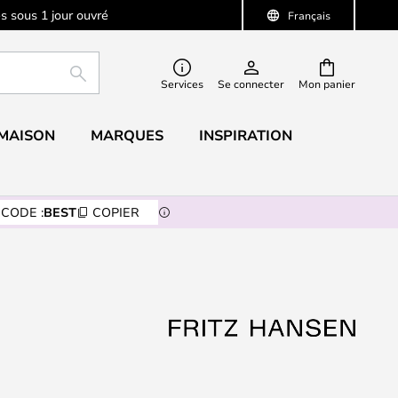
s sous 1 jour ouvré
Français
RECHERCHER
Services
Se connecter
Mon panier
 MAISON
MARQUES
INSPIRATION
CODE :
BEST
COPIER