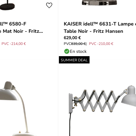
ll™ 6580-F
KAISER idell™ 6631-T Lampe 
 Mat Noir - Fritz
Table Noir - Fritz Hansen
629,00 €
PVC -214,00 €
PVC
839,00 €
PVC -210,00 €
En stock
SUMMER DEAL