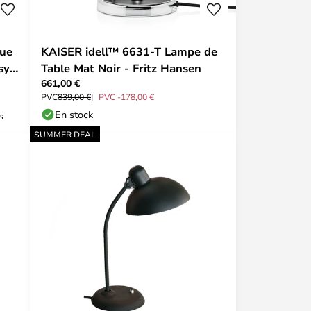
que
KAISER idell™ 6631-T Lampe de
sy
Table Mat Noir - Fritz Hansen
661,00 €
PVC
839,00 €
PVC -178,00 €
En stock
s
SUMMER DEAL