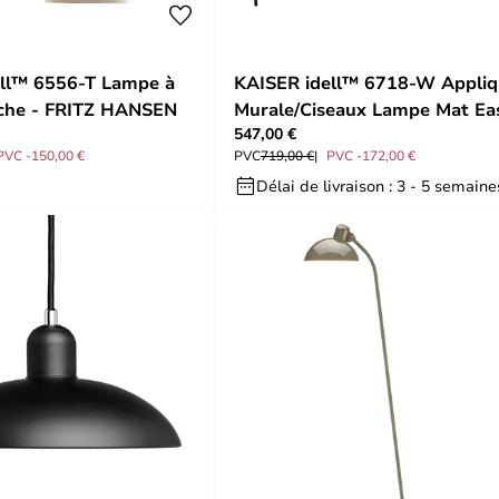
ell™ 6556-T Lampe à
KAISER idell™ 6718-W Appli
nche - FRITZ HANSEN
Murale/Ciseaux Lampe Mat Ea
547,00 €
Gris - Fritz Hansen
PVC -150,00 €
PVC
719,00 €
PVC -172,00 €
Délai de livraison : 3 - 5 semaine