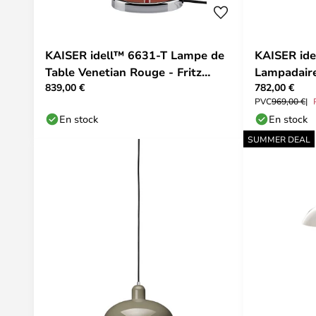
KAISER idell™ 6631-T Lampe de
KAISER ide
Table Venetian Rouge - Fritz
Lampadaire
839,00 €
782,00 €
Hansen
PVC
969,00 €
En stock
En stock
SUMMER DEAL