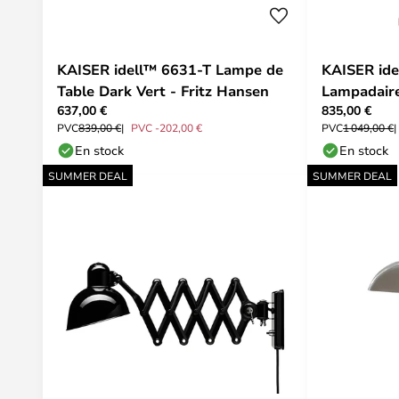
KAISER idell™ 6631-T Lampe de
KAISER ide
Table Dark Vert - Fritz Hansen
Lampadaire
637,00 €
835,00 €
Hansen
PVC
839,00 €
PVC -202,00 €
PVC
1 049,00 €
En stock
En stock
SUMMER DEAL
SUMMER DEAL