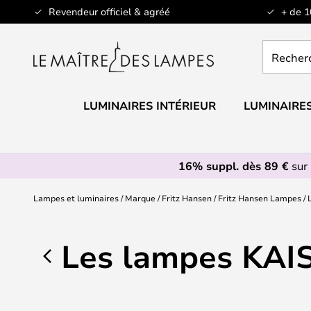
Allez
Revendeur officiel & agréé
+ de 
au
contenu
Recherch
un
produit,
catégorie.
LUMINAIRES INTÉRIEUR
LUMINAIRES
16% suppl. dès 89 €
sur 
Lampes et luminaires
Marque
Fritz Hansen
Fritz Hansen Lampes
Les lampes KAIS