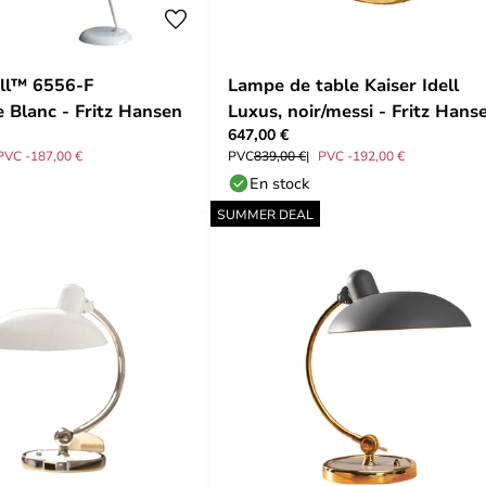
ll™ 6556-F
Lampe de table Kaiser Idell
 Blanc - Fritz Hansen
Luxus, noir/messi - Fritz Hans
647,00 €
PVC -187,00 €
PVC
839,00 €
PVC -192,00 €
En stock
SUMMER DEAL