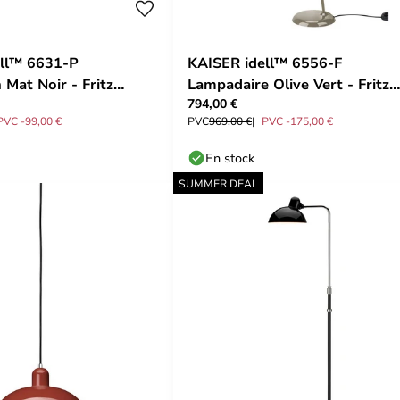
ell™ 6631-P
KAISER idell™ 6556-F
 Mat Noir - Fritz
Lampadaire Olive Vert - Fritz
794,00 €
Hansen
PVC -99,00 €
PVC
969,00 €
PVC -175,00 €
En stock
SUMMER DEAL