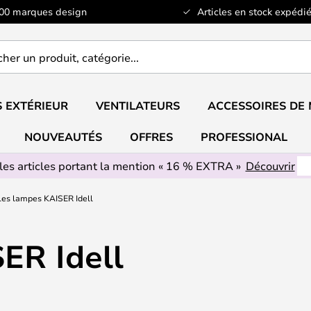
100 marques design
Articles en stock expédié
er
..
 EXTÉRIEUR
VENTILATEURS
ACCESSOIRES DE
NOUVEAUTÉS
OFFRES
PROFESSIONAL
les articles portant la mention « 16 % EXTRA »
Découvrir
Les lampes KAISER Idell
ER Idell