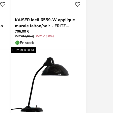
KAISER idell 6559-W applique
en
murale laiton/noir - FRITZ
706,00 €
HANSEN
PVC
719,00 €
PVC -13,00 €
En stock
SUMMER DEAL