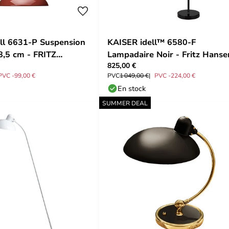
ll 6631-P Suspension
KAISER idell™ 6580-F
8,5 cm - FRITZ
Lampadaire Noir - Fritz Hanse
825,00 €
PVC -99,00 €
PVC
1 049,00 €
PVC -224,00 €
En stock
SUMMER DEAL