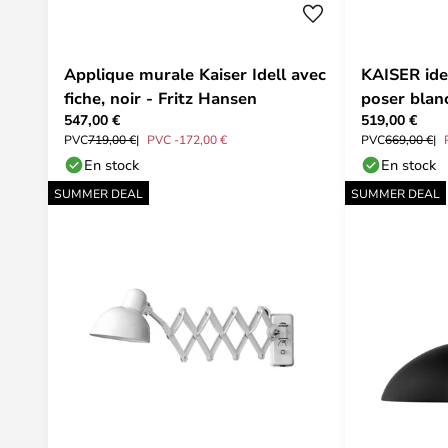
Applique murale Kaiser Idell avec
KAISER id
fiche, noir - Fritz Hansen
poser bla
547,00 €
519,00 €
PVC
719,00 €
PVC -172,00 €
PVC
669,00 €
En stock
En stock
SUMMER DEAL
SUMMER DEAL