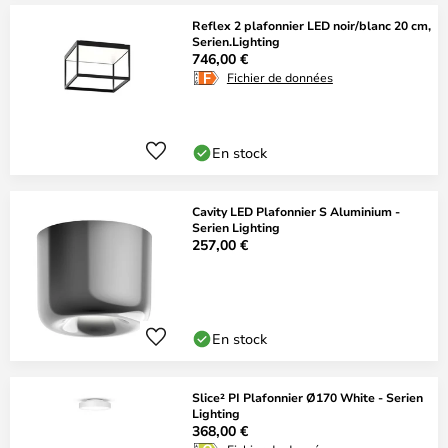
Reflex 2 plafonnier LED noir/blanc 20 cm,
Serien.Lighting
746,00 €
Fichier de données
En stock
Cavity LED Plafonnier S Aluminium -
Serien Lighting
257,00 €
En stock
Slice² PI Plafonnier Ø170 White - Serien
Lighting
368,00 €