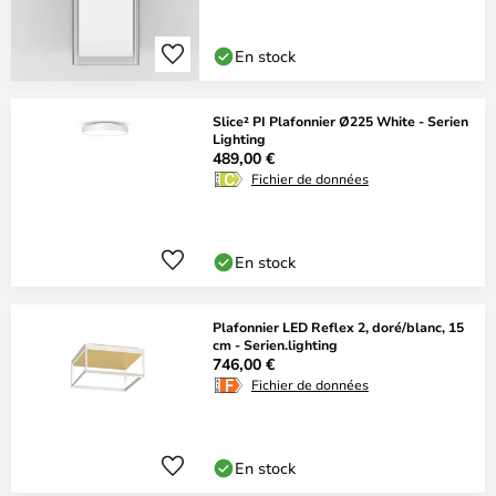
En stock
Slice² PI Plafonnier Ø225 White - Serien
Lighting
489,00 €
Fichier de données
En stock
Plafonnier LED Reflex 2, doré/blanc, 15
cm - Serien.lighting
746,00 €
Fichier de données
En stock