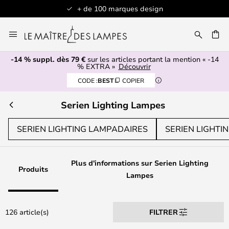
Articles en stock expédiés sous 1 jour ouvré
Allez
au
contenu
-14 % suppl. dès 79 €
sur les articles portant la mention « -14
ERCHER
% EXTRA »
Découvrir
CODE :
BEST
COPIER
Serien Lighting Lampes
SERIEN LIGHTING LAMPADAIRES
SERIEN LIGHTI
Plus d'informations sur Serien Lighting
Produits
Lampes
126 article(s)
FILTRER