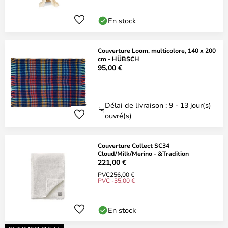
En stock
Couverture Loom, multicolore, 140 x 200
cm - HÜBSCH
95,00 €
Délai de livraison : 9 - 13 jour(s)
ouvré(s)
Couverture Collect SC34
Cloud/Milk/Merino - &Tradition
221,00 €
PVC
256,00 €
PVC -35,00 €
En stock