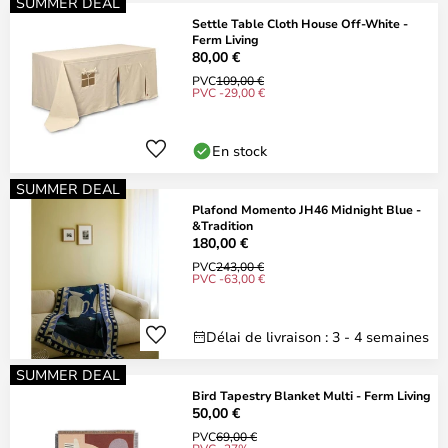
SUMMER DEAL
Settle Table Cloth House Off-White -
Ferm Living
80,00 €
PVC
109,00 €
PVC -29,00 €
En stock
SUMMER DEAL
Plafond Momento JH46 Midnight Blue -
&Tradition
180,00 €
PVC
243,00 €
PVC -63,00 €
Délai de livraison : 3 - 4 semaines
SUMMER DEAL
Bird Tapestry Blanket Multi - Ferm Living
50,00 €
PVC
69,00 €