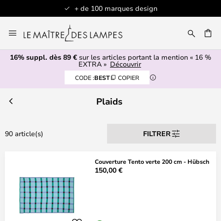
+ de 100 marques design
Allez
au
contenu
16% suppl. dès 89 €
sur les articles portant la mention « 16 %
ERCHER
EXTRA »
Découvrir
CODE :
BEST
COPIER
Plaids
90 article(s)
FILTRER
Couverture Tento verte 200 cm - Hübsch
150,00 €