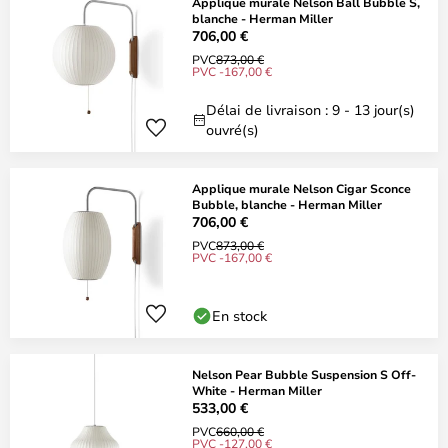
Applique murale Nelson Ball Bubble S,
blanche - Herman Miller
706,00 €
PVC
873,00 €
PVC -167,00 €
Délai de livraison : 9 - 13 jour(s)
ouvré(s)
Applique murale Nelson Cigar Sconce
Bubble, blanche - Herman Miller
706,00 €
PVC
873,00 €
PVC -167,00 €
En stock
Nelson Pear Bubble Suspension S Off-
White - Herman Miller
533,00 €
PVC
660,00 €
PVC -127,00 €