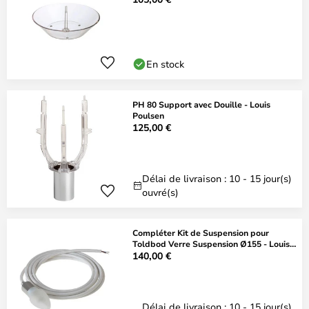
En stock
PH 80 Support avec Douille - Louis
Poulsen
125,00 €
Délai de livraison : 10 - 15 jour(s)
ouvré(s)
Compléter Kit de Suspension pour
Toldbod Verre Suspension Ø155 - Louis
Poulsen
140,00 €
Délai de livraison : 10 - 15 jour(s)