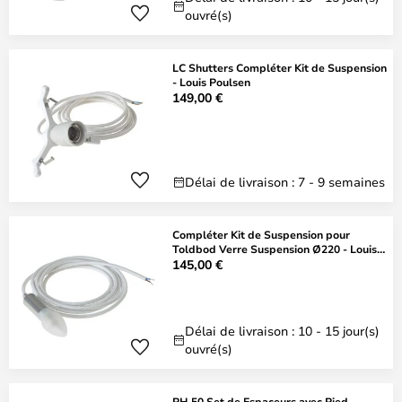
ouvré(s)
LC Shutters Compléter Kit de Suspension
- Louis Poulsen
149,00 €
Délai de livraison : 7 - 9 semaines
Compléter Kit de Suspension pour
Toldbod Verre Suspension Ø220 - Louis
Poulsen
145,00 €
Délai de livraison : 10 - 15 jour(s)
ouvré(s)
PH 50 Set de Espaceurs avec Pied