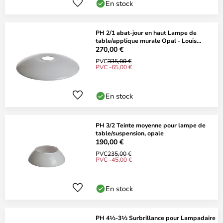
En stock
PH 2/1 abat-jour en haut Lampe de
table/applique murale Opal - Louis
Poulsen
270,00 €
PVC
335,00 €
PVC -65,00 €
En stock
PH 3/2 Teinte moyenne pour lampe de
table/suspension, opale
190,00 €
PVC
235,00 €
PVC -45,00 €
En stock
PH 4½-3½ Surbrillance pour Lampadaire