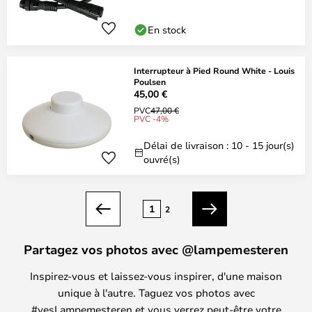
En stock
Interrupteur à Pied Round White - Louis
Poulsen
45,00 €
PVC
47,00 €
PVC -4%
Délai de livraison : 10 - 15 jour(s)
ouvré(s)
Page
1
2
Précédent
Suivant
Partagez vos photos avec @lampemesteren
Inspirez-vous et laissez-vous inspirer, d'une maison
unique à l'autre. Taguez vos photos avec
#yesLampemesteren et vous verrez peut-être votre