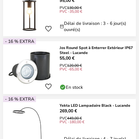
95,00 €
PVC
130,00 €
PVC -35,00 €
Délai de livraison : 3 - 6 jour(s)
ouvré(s)
- 16 % EXTRA
Jos Round Spot à Enterrer Extérieur IP67
Steel - Lucande
55,00 €
PVC
120,00 €
PVC -65,00 €
En stock
- 16 % EXTRA
Yekta LED Lampadaire Black - Lucande
269,00 €
PVC
449,00 €
PVC -180,00 €
Délai de livraison : 4 - 7 jour(s)