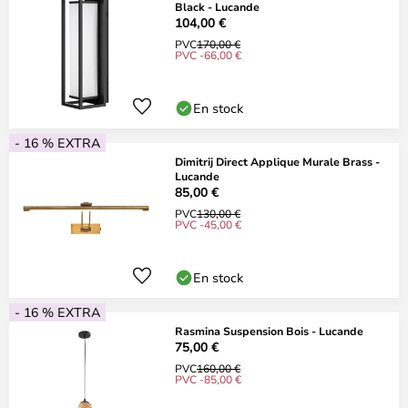
Black - Lucande
104,00 €
PVC
170,00 €
PVC -66,00 €
En stock
- 16 % EXTRA
Dimitrij Direct Applique Murale Brass -
Lucande
85,00 €
PVC
130,00 €
PVC -45,00 €
En stock
- 16 % EXTRA
Rasmina Suspension Bois - Lucande
75,00 €
PVC
160,00 €
PVC -85,00 €