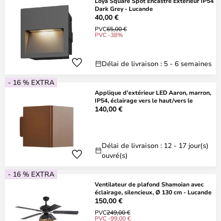
Loya Square Spot Encastré Extérieur IP54
Dark Grey - Lucande
40,00 €
PVC
65,00 €
PVC -38%
Délai de livraison : 5 - 6 semaines
- 16 % EXTRA
Applique d'extérieur LED Aaron, marron,
IP54, éclairage vers le haut/vers le
140,00 €
Délai de livraison : 12 - 17 jour(s)
ouvré(s)
- 16 % EXTRA
Ventilateur de plafond Shamoian avec
éclairage, silencieux, Ø 130 cm - Lucande
150,00 €
PVC
249,00 €
PVC -99,00 €