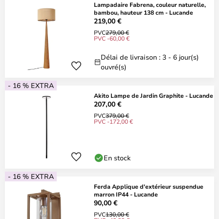
Lampadaire Fabrena, couleur naturelle,
bambou, hauteur 138 cm - Lucande
219,00 €
PVC
279,00 €
PVC -60,00 €
Délai de livraison : 3 - 6 jour(s)
ouvré(s)
- 16 % EXTRA
Akito Lampe de Jardin Graphite - Lucande
207,00 €
PVC
379,00 €
PVC -172,00 €
En stock
- 16 % EXTRA
Ferda Applique d'extérieur suspendue
marron IP44 - Lucande
90,00 €
PVC
130,00 €