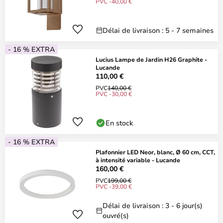
PVC -40,00 €
Délai de livraison : 5 - 7 semaines
- 16 % EXTRA
Lucius Lampe de Jardin H26 Graphite -
Lucande
110,00 €
PVC
140,00 €
PVC -30,00 €
En stock
- 16 % EXTRA
Plafonnier LED Neor, blanc, Ø 60 cm, CCT,
à intensité variable - Lucande
160,00 €
PVC
199,00 €
PVC -39,00 €
Délai de livraison : 3 - 6 jour(s)
ouvré(s)