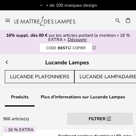
ign
Articles en stock expédiés sous 1 jou
Allez
au
contenu
16% suppl. dès 89 €
sur les articles portant la mention « 16 %
ERCHER
EXTRA »
Découvrir
CODE :
BEST
COPIER
Lucande Lampes
LUCANDE PLAFONNIERS
LUCANDE LAMPADAIR
Produits
Plus d'informations sur Lucande Lampes
966 article(s)
FILTRER
- 16 % EXTRA
Ferdinand applique d'extérieur LED, grise,