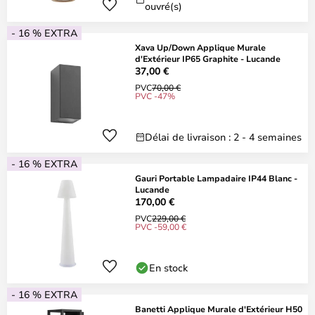
ouvré(s)
- 16 % EXTRA
Xava Up/Down Applique Murale
d'Extérieur IP65 Graphite - Lucande
37,00 €
PVC
70,00 €
PVC -47%
Délai de livraison : 2 - 4 semaines
- 16 % EXTRA
Gauri Portable Lampadaire IP44 Blanc -
Lucande
170,00 €
PVC
229,00 €
PVC -59,00 €
En stock
- 16 % EXTRA
Banetti Applique Murale d'Extérieur H50