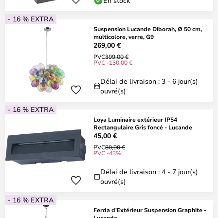
En stock
- 16 % EXTRA
Suspension Lucande Diborah, Ø 50 cm,
multicolore, verre, G9
269,00 €
PVC
399,00 €
PVC -130,00 €
Délai de livraison : 3 - 6 jour(s)
ouvré(s)
- 16 % EXTRA
Loya Luminaire extérieur IP54
Rectangulaire Gris foncé - Lucande
45,00 €
PVC
80,00 €
PVC -43%
Délai de livraison : 4 - 7 jour(s)
ouvré(s)
- 16 % EXTRA
Ferda d'Extérieur Suspension Graphite -
Lucande