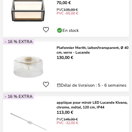
70,00 €
PVC
135,00 €
PVC -65,00 €
En stock
- 16 % EXTRA
Plafonnier Meritt, laiton/transparent, Ø 40
cm, verre - Lucande
130,00 €
Délai de livraison : 5 - 6 semaines
- 16 % EXTRA
applique pour miroir LED Lucande Kivana,
chrome, métal, 120 cm, IP44
113,00 €
PVC
145,00 €
PVC -32,00 €