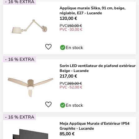
- 16 % EXTRA
Applique murale Silka, 91 cm, beige,
réglable, E27 - Lucande
120,00 €
PVC
150,00 €
PVC -30,00 €
En stock
- 16 % EXTRA
Sorin LED ventilateur de plafond extérieur
Beige - Lucande
217,00 €
PVC
269,00 €
PVC -52,00 €
En stock
- 16 % EXTRA
Meja Applique Murale d'Extérieur IP54
Graphite - Lucande
85,00 €