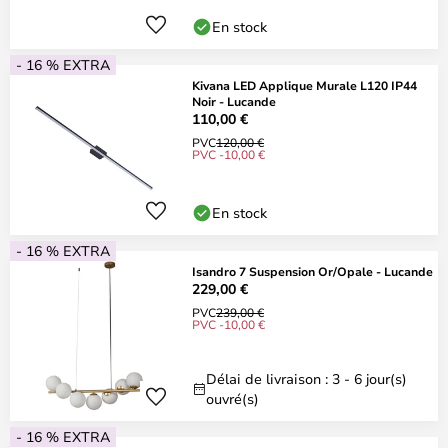
En stock
- 16 % EXTRA
Kivana LED Applique Murale L120 IP44
Noir - Lucande
110,00 €
PVC
120,00 €
PVC -10,00 €
En stock
- 16 % EXTRA
Isandro 7 Suspension Or/Opale - Lucande
229,00 €
PVC
239,00 €
PVC -10,00 €
Délai de livraison : 3 - 6 jour(s)
ouvré(s)
- 16 % EXTRA