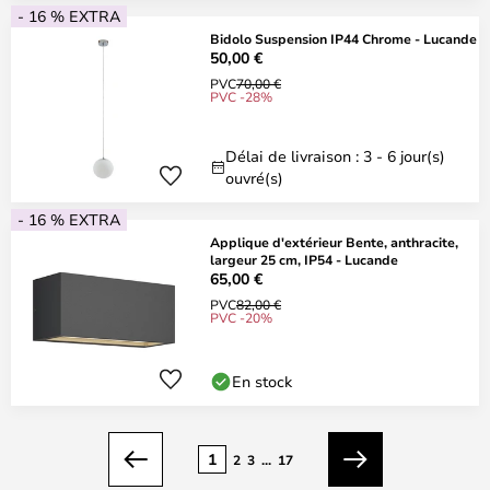
- 16 % EXTRA
Bidolo Suspension IP44 Chrome - Lucande
50,00 €
PVC
70,00 €
PVC -28%
Délai de livraison : 3 - 6 jour(s)
ouvré(s)
- 16 % EXTRA
Applique d'extérieur Bente, anthracite,
largeur 25 cm, IP54 - Lucande
65,00 €
PVC
82,00 €
PVC -20%
En stock
Page
1
2
3
...
17
Précédent
Suivant