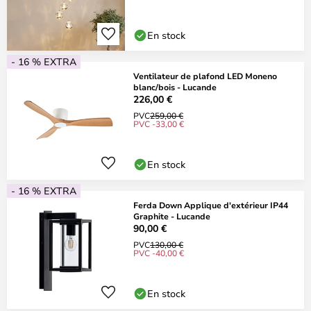
En stock
- 16 % EXTRA
Ventilateur de plafond LED Moneno
blanc/bois - Lucande
226,00 €
PVC
259,00 €
PVC -33,00 €
En stock
- 16 % EXTRA
Ferda Down Applique d'extérieur IP44
Graphite - Lucande
90,00 €
PVC
130,00 €
PVC -40,00 €
En stock