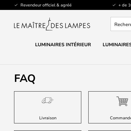
Allez
Revendeur officiel & agréé
+ de 
au
contenu
Recherch
un
produit,
catégorie.
LUMINAIRES INTÉRIEUR
LUMINAIRES
FAQ
Livraison
Command