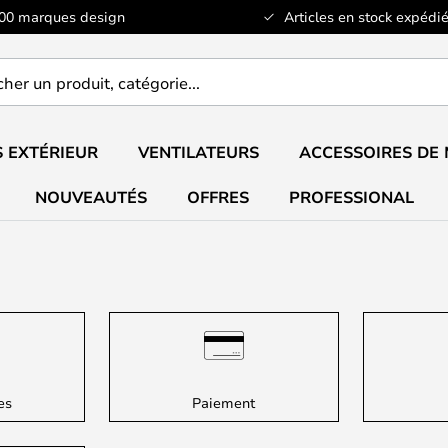
100 marques design
Articles en stock expédié
er
..
 EXTÉRIEUR
VENTILATEURS
ACCESSOIRES DE
NOUVEAUTÉS
OFFRES
PROFESSIONAL
es
Paiement