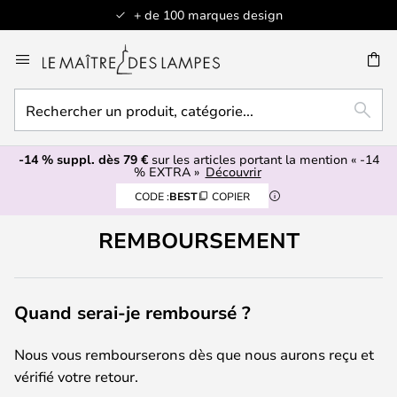
+ de 100 marques design
Allez
au
contenu
Rechercher
ERCHER
RECH
un
produit,
-14 % suppl. dès 79 €
sur les articles portant la mention « -14
catégorie...
% EXTRA »
Découvrir
CODE :
BEST
COPIER
REMBOURSEMENT
Quand serai-je remboursé ?
Nous vous rembourserons dès que nous aurons reçu et
vérifié votre retour.