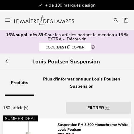
Articles en stock expédiés sous 1 jour ouvré
Allez
au
contenu
16% suppl. dès 89 €
sur les articles portant la mention « 16 %
ERCHER
EXTRA »
Découvrir
CODE :
BEST
COPIER
Louis Poulsen Suspension
Plus d'informations sur Louis Poulsen
Produits
Suspension
160 article(s)
FILTRER
SUMMER DEAL
Suspension PH 5 500 Monochrome White -
Louis Poulsen