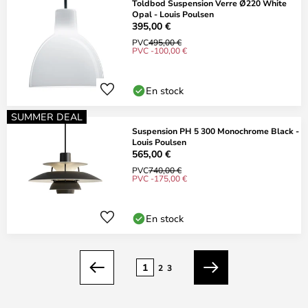
Toldbod Suspension Verre Ø220 White
Opal - Louis Poulsen
395,00 €
PVC
495,00 €
PVC -100,00 €
En stock
SUMMER DEAL
Suspension PH 5 300 Monochrome Black -
Louis Poulsen
565,00 €
PVC
740,00 €
PVC -175,00 €
En stock
Page
1
2
3
Précédent
Suivant