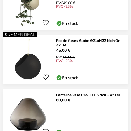
PVC
49,00 €
PVC -28%
En stock
SUMMER DEAL
Pot de fleurs Globe Ø21xH32 Noir/Or -
AYTM
45,00 €
PVC
59,00 €
PVC -23%
En stock
Lanterne/vase Uno H11,5 Noir - AYTM
60,00 €