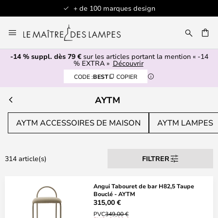
+ de 100 marques design
Allez
au
contenu
-14 % suppl. dès 79 €
sur les articles portant la mention « -14
ERCHER
% EXTRA »
Découvrir
CODE :
BEST
COPIER
AYTM
AYTM ACCESSOIRES DE MAISON
AYTM LAMPES
314 article(s)
FILTRER
Angui Tabouret de bar H82,5 Taupe
Bouclé - AYTM
315,00 €
PVC
349,00 €