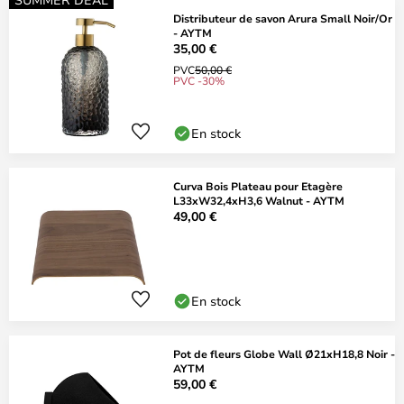
Distributeur de savon Arura Small Noir/Or
- AYTM
35,00 €
PVC
50,00 €
PVC -30%
En stock
Curva Bois Plateau pour Etagère
L33xW32,4xH3,6 Walnut - AYTM
49,00 €
En stock
Pot de fleurs Globe Wall Ø21xH18,8 Noir -
AYTM
59,00 €