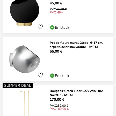
45,00 €
PVC
49,00 €
PVC -8%
En stock
Pot de fleurs mural Globe, Ø 17 cm,
argent, acier inoxydable - AYTM
55,00 €
En stock
SUMMER DEAL
Bougeoir Grasil Floor L27xW9xH82
Noir/Or - AYTM
170,00 €
PVC
239,00 €
PVC -69,00 €