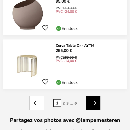
95,00 €
PVC
119,00 €
PVC -24,00 €
En stock
Curva Table Or - AYTM
255,00 €
PVC
269,00 €
PVC -14,00 €
En stock
Page
1
2
3
...
6
Précédent
Suivant
Partagez vos photos avec @lampemesteren