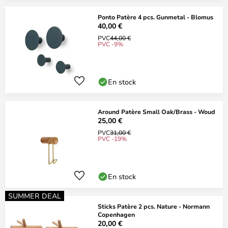
Ponto Patère 4 pcs. Gunmetal - Blomus
40,00 €
PVC
44,00 €
PVC -9%
En stock
Around Patère Small Oak/Brass - Woud
25,00 €
PVC
31,00 €
PVC -19%
En stock
SUMMER DEAL
Sticks Patère 2 pcs. Nature - Normann
Copenhagen
20,00 €