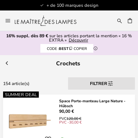
Articles en stock expédiés sous 1 jour ouvré
Allez
au
contenu
16% suppl. dès 89 €
sur les articles portant la mention « 16 %
ERCHER
EXTRA »
Découvrir
CODE :
BEST
COPIER
Crochets
154 article(s)
FILTRER
SUMMER DEAL
Space Porte-manteau Large Nature -
Hübsch
90,00 €
PVC
120,00 €
PVC -30,00 €