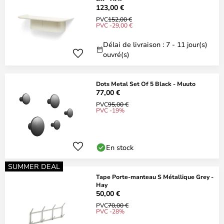
123,00 €
PVC
152,00 €
PVC -29,00 €
Délai de livraison : 7 - 11 jour(s)
ouvré(s)
Dots Metal Set Of 5 Black - Muuto
77,00 €
PVC
95,00 €
PVC -19%
En stock
SUMMER DEAL
Tape Porte-manteau S Métallique Grey -
Hay
50,00 €
PVC
70,00 €
PVC -28%