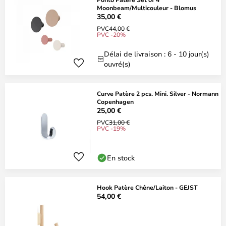
Moonbeam/Multicouleur - Blomus
35,00 €
PVC
44,00 €
PVC -20%
Délai de livraison : 6 - 10 jour(s)
ouvré(s)
Curve Patère 2 pcs. Mini. Silver - Normann
Copenhagen
25,00 €
PVC
31,00 €
PVC -19%
En stock
Hook Patère Chêne/Laiton - GEJST
54,00 €