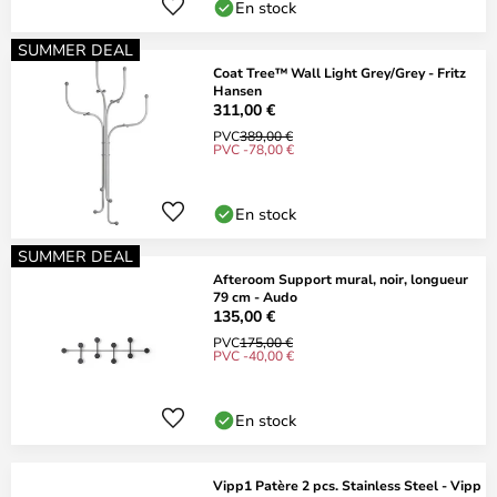
En stock
SUMMER DEAL
Coat Tree™ Wall Light Grey/Grey - Fritz
Hansen
311,00 €
PVC
389,00 €
PVC -78,00 €
En stock
SUMMER DEAL
Afteroom Support mural, noir, longueur
79 cm - Audo
135,00 €
PVC
175,00 €
PVC -40,00 €
En stock
Vipp1 Patère 2 pcs. Stainless Steel - Vipp