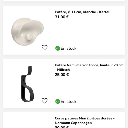
Patère, Ø 11 cm, blanche - Kartell
31,00 €
En stock
Patère Nami marron foncé, hauteur 20 cm
- Hübsch
25,00 €
En stock
Curve patères Mini 2 pièces dorées -
Normann Copenhagen
30,00 €