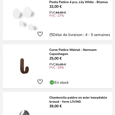
Ponto Patère 4 pcs. Lily White - Blomus
32,00 €
PVC
44,00 €
PVC -27%
Délai de livraison : 4 - 5 semaines
Curve Patère Walnut - Normann
Copenhagen
25,00 €
PVC
31,00 €
PVC -19%
En stock
Chanterelle patère en acier inoxydable
brossé - ferm LIVING
39,00 €