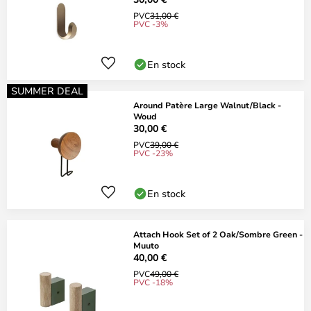
PVC
31,00 €
PVC -3%
En stock
SUMMER DEAL
Around Patère Large Walnut/Black -
Woud
30,00 €
PVC
39,00 €
PVC -23%
En stock
Attach Hook Set of 2 Oak/Sombre Green -
Muuto
40,00 €
PVC
49,00 €
PVC -18%