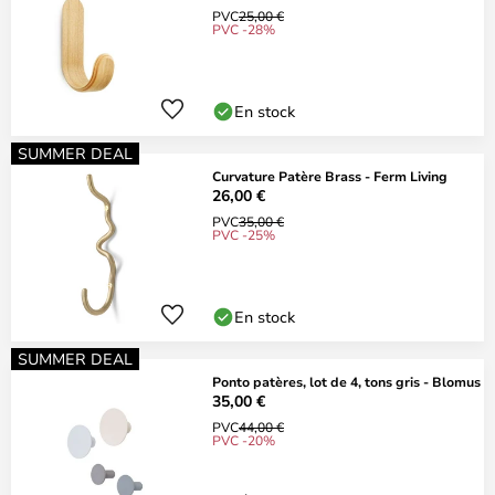
PVC
25,00 €
PVC -28%
En stock
SUMMER DEAL
Curvature Patère Brass - Ferm Living
26,00 €
PVC
35,00 €
PVC -25%
En stock
SUMMER DEAL
Ponto patères, lot de 4, tons gris - Blomus
35,00 €
PVC
44,00 €
PVC -20%