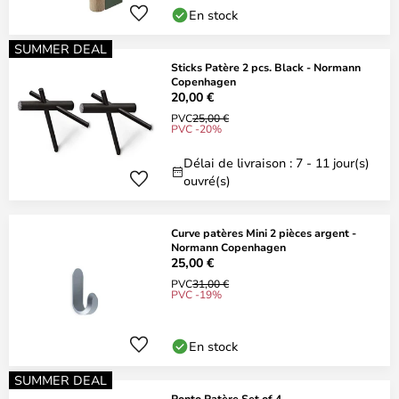
En stock
SUMMER DEAL
Sticks Patère 2 pcs. Black - Normann
Copenhagen
20,00 €
PVC
25,00 €
PVC -20%
Délai de livraison : 7 - 11 jour(s)
ouvré(s)
Curve patères Mini 2 pièces argent -
Normann Copenhagen
25,00 €
PVC
31,00 €
PVC -19%
En stock
SUMMER DEAL
Ponto Patère Set of 4