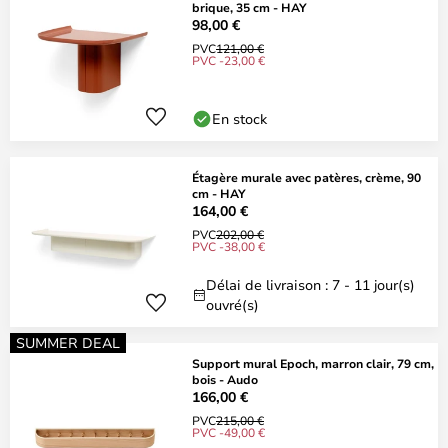
brique, 35 cm - HAY
98,00 €
PVC
121,00 €
PVC -23,00 €
En stock
Étagère murale avec patères, crème, 90
cm - HAY
164,00 €
PVC
202,00 €
PVC -38,00 €
Délai de livraison : 7 - 11 jour(s)
ouvré(s)
SUMMER DEAL
Support mural Epoch, marron clair, 79 cm,
bois - Audo
166,00 €
PVC
215,00 €
PVC -49,00 €