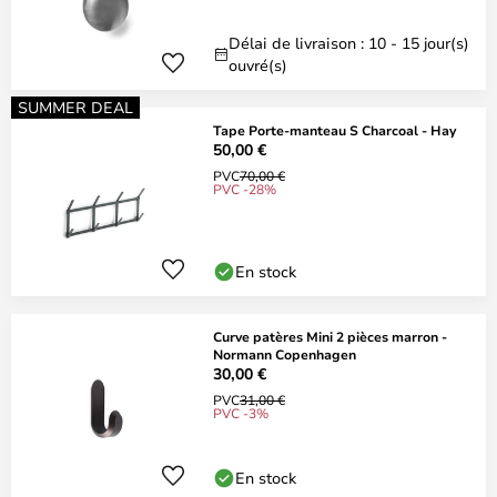
Délai de livraison : 10 - 15 jour(s)
ouvré(s)
SUMMER DEAL
Tape Porte-manteau S Charcoal - Hay
50,00 €
PVC
70,00 €
PVC -28%
En stock
Curve patères Mini 2 pièces marron -
Normann Copenhagen
30,00 €
PVC
31,00 €
PVC -3%
En stock