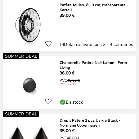
Patère Jellies, Ø 13 cm, transparente -
Kartell
39,00 €
Délai de livraison : 3 - 4 semaines
SUMMER DEAL
Chanterelle Patère Noir Laiton - Ferm
Living
36,00 €
PVC
45,00 €
PVC -20%
En stock
SUMMER DEAL
Dropit Patère 2 pcs. Large Black -
Normann Copenhagen
35,00 €
PVC
46,00 €