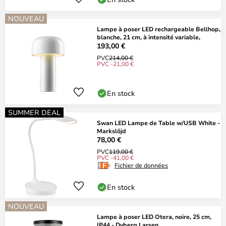
NOUVEAU
Lampe à poser LED rechargeable Bellhop,
blanche, 21 cm, à intensité variable,
193,00 €
PVC
214,00 €
PVC -21,00 €
En stock
SUMMER DEAL
Swan LED Lampe de Table w/USB White -
Markslöjd
78,00 €
PVC
119,00 €
PVC -41,00 €
Fichier de données
En stock
NOUVEAU
Lampe à poser LED Otera, noire, 25 cm,
IP44 - Dyberg Larsen