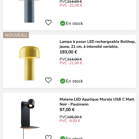
PVC
214,00 €
PVC -21,00 €
En stock
NOUVEAU
Lampe à poser LED rechargeable Bellhop,
jaune, 21 cm, à intensité variable,
193,00 €
PVC
214,00 €
PVC -21,00 €
En stock
Malena LED Applique Murale USB C Matt
Noir - Paulmann
97,00 €
PVC
106,00 €
PVC -9,00 €
En stock