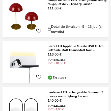
rouge, lot de 2 - Dyberg Larsen
111,00 €
Délai de livraison : 9 - 13 jour(s)
ouvré(s)
Serra LED Applique Murale USB C Dim.
Left Side Matt Blanc/Matt Noir -
Paulmann
116,00 €
PVC
126,00 €
PVC -10,00 €
En stock
Lanterne LED rechargeable Summer, 2
pièces, noir - Dyberg Larsen
140,00 €
PVC
141,00 €
PVC -1,00 €