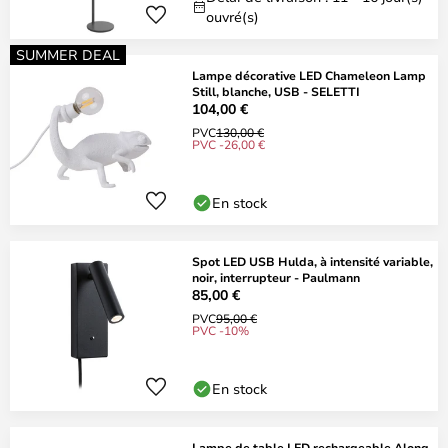
ouvré(s)
SUMMER DEAL
Lampe décorative LED Chameleon Lamp
Still, blanche, USB - SELETTI
104,00 €
PVC
130,00 €
PVC -26,00 €
En stock
Spot LED USB Hulda, à intensité variable,
noir, interrupteur - Paulmann
85,00 €
PVC
95,00 €
PVC -10%
En stock
Lampe de table LED rechargeable Along,