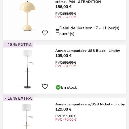
crème, IP44 - &TRADITION
156,00 €
PVC
188,00 €
PVC -32,00 €
Délai de livraison : 7 - 11 jour(s)
ouvré(s)
- 16 % EXTRA
Aovan Lampadaire USB Black - Lindby
109,00 €
PVC
190,00 €
PVC -81,00 €
En stock
- 16 % EXTRA
Aovan Lampadaire w/USB Nickel - Lindby
129,00 €
PVC
199,00 €
PVC -70,00 €