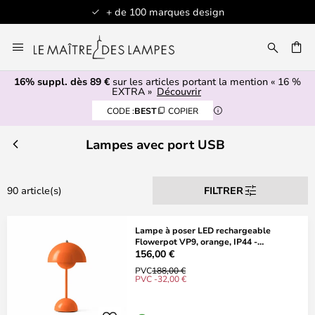
Articles en stock expédiés sous 1 jour ouvré
Allez
au
contenu
16% suppl. dès 89 €
sur les articles portant la mention « 16 %
ERCHER
EXTRA »
Découvrir
CODE :
BEST
COPIER
Lampes avec port USB
90 article(s)
FILTRER
Lampe à poser LED rechargeable
Flowerpot VP9, orange, IP44 -
&TRADITION
156,00 €
PVC
188,00 €
PVC -32,00 €