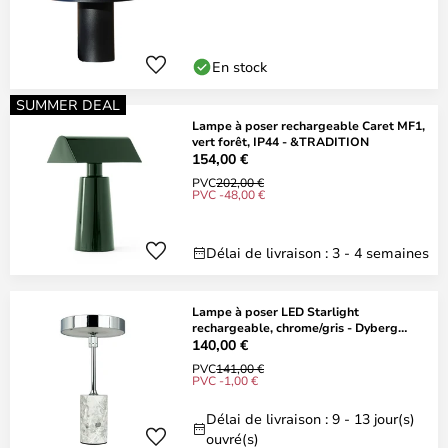
En stock
SUMMER DEAL
Lampe à poser rechargeable Caret MF1,
vert forêt, IP44 - &TRADITION
154,00 €
PVC
202,00 €
PVC -48,00 €
Délai de livraison : 3 - 4 semaines
Lampe à poser LED Starlight
rechargeable, chrome/gris - Dyberg
Larsen
140,00 €
PVC
141,00 €
PVC -1,00 €
Délai de livraison : 9 - 13 jour(s)
ouvré(s)