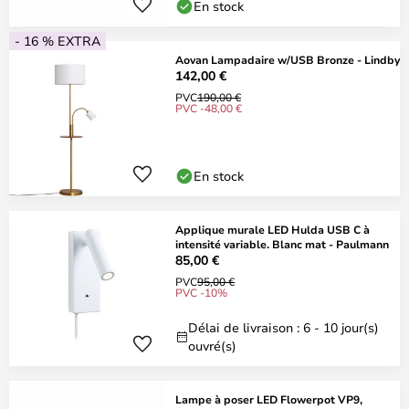
En stock
- 16 % EXTRA
Aovan Lampadaire w/USB Bronze - Lindby
142,00 €
PVC
190,00 €
PVC -48,00 €
En stock
Applique murale LED Hulda USB C à
intensité variable. Blanc mat - Paulmann
85,00 €
PVC
95,00 €
PVC -10%
Délai de livraison : 6 - 10 jour(s)
ouvré(s)
Lampe à poser LED Flowerpot VP9,