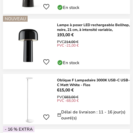
En stock
NOUVEAU
Lampe à poser LED rechargeable Bellhop,
noire, 21 cm, à intensité variable,
193,00 €
PVC
214,00 €
PVC -21,00 €
En stock
Oblique F Lampadaire 3000K USB-C USB-
C Matt White - Flos
615,00 €
PVC
683,00 €
PVC -68,00 €
Délai de livraison : 11 - 16 jour(s)
ouvré(s)
- 16 % EXTRA