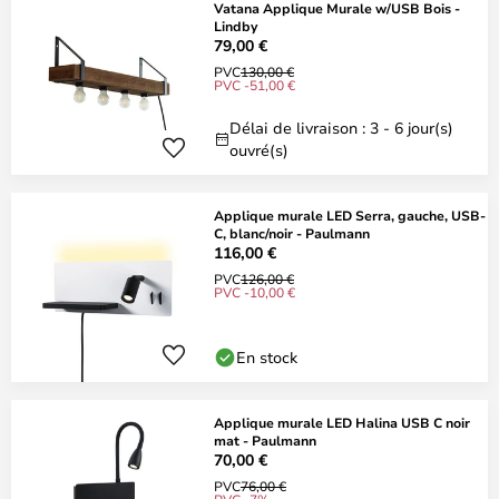
Vatana Applique Murale w/USB Bois -
Lindby
79,00 €
PVC
130,00 €
PVC -51,00 €
Délai de livraison : 3 - 6 jour(s)
ouvré(s)
Applique murale LED Serra, gauche, USB-
C, blanc/noir - Paulmann
116,00 €
PVC
126,00 €
PVC -10,00 €
En stock
Applique murale LED Halina USB C noir
mat - Paulmann
70,00 €
PVC
76,00 €