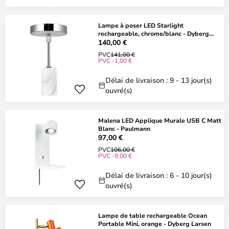
Lampe à poser LED Starlight
rechargeable, chrome/blanc - Dyberg
Larsen
140,00 €
PVC
141,00 €
PVC -1,00 €
Délai de livraison : 9 - 13 jour(s)
ouvré(s)
Malena LED Applique Murale USB C Matt
Blanc - Paulmann
97,00 €
PVC
106,00 €
PVC -9,00 €
Délai de livraison : 6 - 10 jour(s)
ouvré(s)
Lampe de table rechargeable Ocean
Portable Mini, orange - Dyberg Larsen