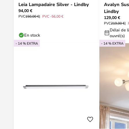
Leia Lampadaire Silver - Lindby
Avalyn Sus
94,00 €
Lindby
PVC
150,00 €
PVC -56,00 €
129,00 €
PVC
219,00 €
Délai de li
En stock
ouvré(s)
- 14 % EXTRA
- 14 % EXTRA