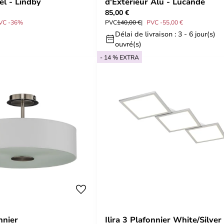
el - Lindby
d'Extérieur Alu - Lucande
85,00 €
VC -36%
PVC
140,00 €
PVC -55,00 €
Délai de livraison : 3 - 6 jour(s)
ouvré(s)
- 14 % EXTRA
nnier
Ilira 3 Plafonnier White/Silver 