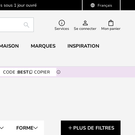
s sous 1 jour ouvré
Français
RECHERCHER
Services
Se connecter
Mon panier
 MAISON
MARQUES
INSPIRATION
CODE :
BEST
COPIER
FORME
PLUS DE FILTRES