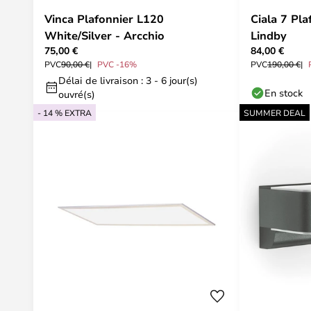
Vinca Plafonnier L120
Ciala 7 Pla
White/Silver - Arcchio
Lindby
75,00 €
84,00 €
PVC
90,00 €
PVC -16%
PVC
190,00 €
Délai de livraison : 3 - 6 jour(s)
En stock
ouvré(s)
- 14 % EXTRA
SUMMER DEAL