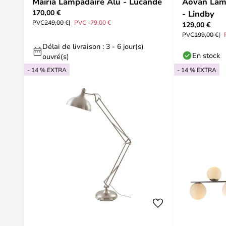
Mairia Lampadaire Alu - Lucande
Aovan Lam
170,00 €
- Lindby
PVC
249,00 €
PVC -79,00 €
129,00 €
PVC
199,00 €
Délai de livraison : 3 - 6 jour(s)
En stock
ouvré(s)
- 14 % EXTRA
- 14 % EXTRA