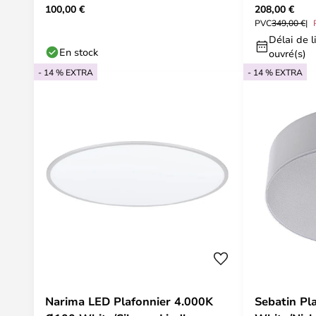
100,00 €
208,00 €
PVC
349,00 €
Délai de li
En stock
ouvré(s)
- 14 % EXTRA
- 14 % EXTRA
Narima LED Plafonnier 4.000K
Sebatin Pl