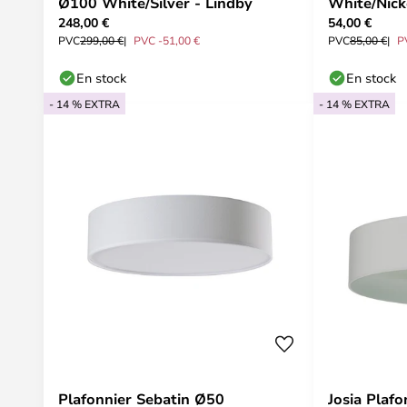
Ø100 White/Silver - Lindby
White/Nick
248,00 €
54,00 €
PVC
299,00 €
PVC -51,00 €
PVC
85,00 €
P
En stock
En stock
- 14 % EXTRA
- 14 % EXTRA
Plafonnier Sebatin Ø50
Josia Plafo