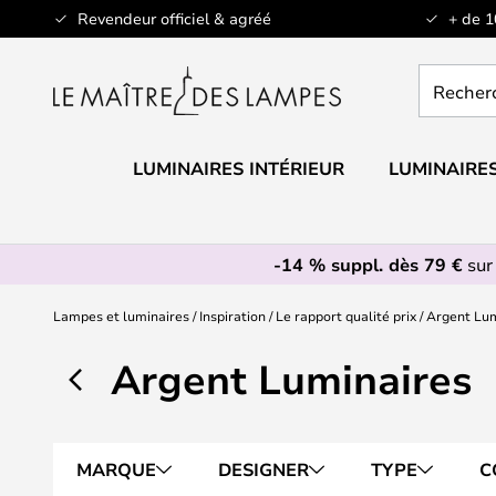
Allez
Revendeur officiel & agréé
+ de 
au
contenu
Recherch
un
produit,
catégorie.
LUMINAIRES INTÉRIEUR
LUMINAIRES
-14 % suppl. dès 79 €
sur
Lampes et luminaires
Inspiration
Le rapport qualité prix
Argent Lum
Argent Luminaires
MARQUE
DESIGNER
TYPE
C