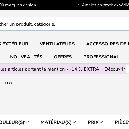
100 marques design
Articles en stock expédié
er
..
 EXTÉRIEUR
VENTILATEURS
ACCESSOIRES DE
NOUVEAUTÉS
OFFRES
PROFESSIONAL
 les articles portant la mention « -14 % EXTRA »
Découvrir
inaires
OULEUR(S)
MATÉRIAU(X)
PRIX
PIÈCE