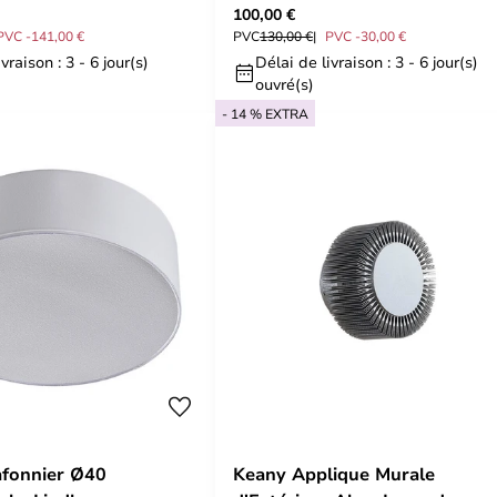
100,00 €
L25, argent
PVC -141,00 €
PVC
130,00 €
PVC -30,00 €
vraison : 3 - 6 jour(s)
Délai de livraison : 3 - 6 jour(s)
ouvré(s)
- 14 % EXTRA
afonnier Ø40
Keany Applique Murale