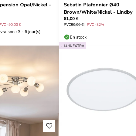
pension Opal/Nickel -
Sebatin Plafonnier Ø40
Brown/White/Nickel - Lindby
61,00 €
PVC -90,00 €
PVC
90,00 €
PVC -32%
vraison : 3 - 6 jour(s)
En stock
- 14 % EXTRA