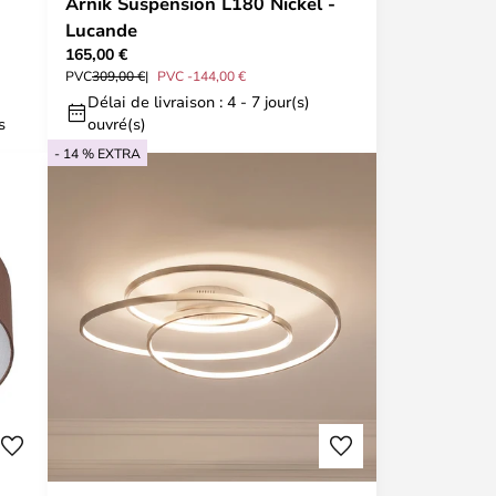
Arnik Suspension L180 Nickel -
Lucande
165,00 €
PVC
309,00 €
PVC -144,00 €
Délai de livraison : 4 - 7 jour(s)
s
ouvré(s)
- 14 % EXTRA