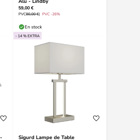
Alu - Lindby
59,00 €
PVC
80,00 €
PVC -26%
En stock
- 14 % EXTRA
-
Sigurd Lampe de Table