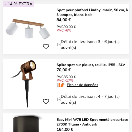
- 14 % EXTRA
Spot pour plafond Lindby Imarin, 56 cm, à
3 lampes, blanc, bois
84,00 €
PVC
90,00 €
PVC -6%
Délai de livraison : 3 - 6 jour(s)
ouvré(s)
Spike spot sur piquet, rouille, IP55 - SLV
70,00 €
PVC
85,00 €
PVC -17%
Fichier de données
Délai de livraison : 4 - 7 jour(s)
ouvré(s)
Easy Mini W75 LED Spot monté en surface
2700K Titane - Antidark
164,00 €