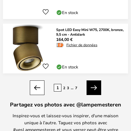
En stock
Spot LED Easy Mini W75, 2700K, bronze,
9,5 cm - Antidark
164,00 €
Fichier de données
En stock
Page
1
2
3
...
7
Précédent
Suivant
Partagez vos photos avec @lampemesteren
Inspirez-vous et laissez-vous inspirer, d'une maison
unique à l'autre. Taguez vos photos avec
#yesLampemesteren et vous verrez peut-être votre