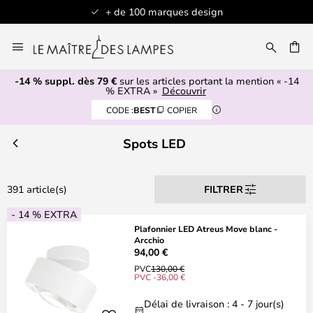
Articles en stock expédiés sous 1 jour ouvré
Allez
au
contenu
-14 % suppl. dès 79 €
sur les articles portant la mention « -14
ERCHER
% EXTRA »
Découvrir
CODE :
BEST
COPIER
Spots LED
391 article(s)
FILTRER
- 14 % EXTRA
Plafonnier LED Atreus Move blanc -
Arcchio
94,00 €
PVC
130,00 €
PVC -36,00 €
Délai de livraison : 4 - 7 jour(s)