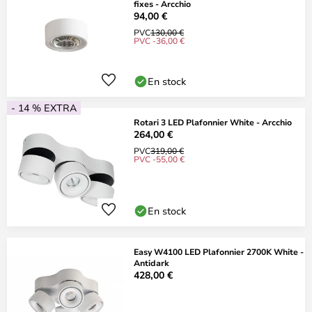
fixes - Arcchio
94,00 €
PVC
130,00 €
PVC -36,00 €
En stock
- 14 % EXTRA
Rotari 3 LED Plafonnier White - Arcchio
264,00 €
PVC
319,00 €
PVC -55,00 €
En stock
Easy W4100 LED Plafonnier 2700K White -
Antidark
428,00 €