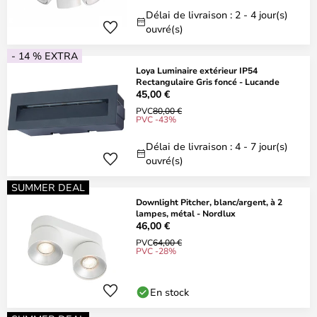
Délai de livraison : 2 - 4 jour(s)
ouvré(s)
- 14 % EXTRA
Loya Luminaire extérieur IP54
Rectangulaire Gris foncé - Lucande
45,00 €
PVC
80,00 €
PVC -43%
Délai de livraison : 4 - 7 jour(s)
ouvré(s)
SUMMER DEAL
Downlight Pitcher, blanc/argent, à 2
lampes, métal - Nordlux
46,00 €
PVC
64,00 €
PVC -28%
En stock