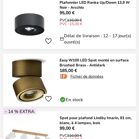
Plafonnier LED Ranka Up/Down 13,9 W
Noir - Arcchio
95,00 €
PVC
110,00 €
PVC -15,00 €
Délai de livraison : 12 - 17 jour(s)
ouvré(s)
Easy W100 LED Spot monté en surface
Brushed Brass - Antidark
185,00 €
Fichier de données
En stock
- 14 % EXTRA
Spot pour plafond Lindby Imarin, 81 cm,
blanc, à 4 lampes, bois
99,00 €
PVC
110,00 €