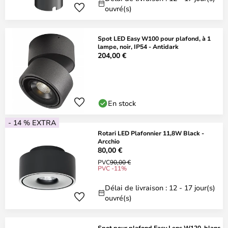
ouvré(s)
Spot LED Easy W100 pour plafond, à 1
lampe, noir, IP54 - Antidark
204,00 €
En stock
- 14 % EXTRA
Rotari LED Plafonnier 11,8W Black -
Arcchio
80,00 €
PVC
90,00 €
PVC -11%
Délai de livraison : 12 - 17 jour(s)
ouvré(s)
Spot pour plafond Easy Lens W120, blanc,