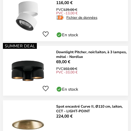
116,00 €
PVC
129,00 €
PVC -13,00 €
Fichier de données
En stock
SUMMER DEAL
Downlight Pitcher, noir/laiton, à 3 lampes,
métal - Nordlux
69,00 €
PVC
102,00 €
PVC -33,00 €
En stock
Spot encastré Curve II, Ø110 cm, laiton,
CCT - LIGHT-POINT
224,00 €