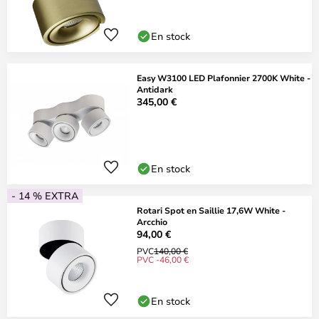
En stock
Easy W3100 LED Plafonnier 2700K White -
Antidark
345,00 €
En stock
- 14 % EXTRA
Rotari Spot en Saillie 17,6W White -
Arcchio
94,00 €
PVC
140,00 €
PVC -46,00 €
En stock