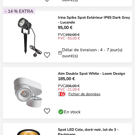
- 14 % EXTRA
Irina Spike Spot Extérieur IP65 Dark Grey
- Lucande
95,00 €
PVC
150,00 €
PVC -55,00 €
Délai de livraison : 4 - 7 jour(s)
ouvré(s)
Aim Double Spot White - Loom Design
185,00 €
PVC
206,00 €
PVC -21,00 €
Fichier de données
En stock
Spot LED Cole, doré-noir, lot de 3 -
Paulmann