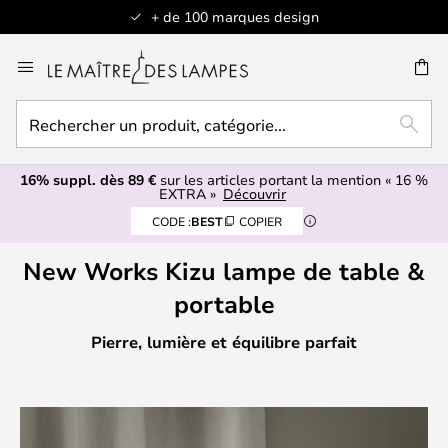
+ de 100 marques design
Allez
au
contenu
Rechercher
ERCHER
RECH
un
produit,
16% suppl. dès 89 €
sur les articles portant la mention « 16 %
catégorie...
EXTRA »
Découvrir
CODE :
BEST
COPIER
New Works Kizu lampe de table &
portable
Pierre, lumière et équilibre parfait