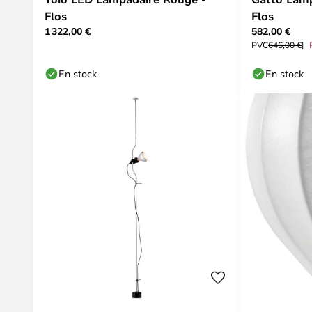
Flos
Flos
1 322,00 €
582,00 €
PVC
646,00 €
En stock
En stock