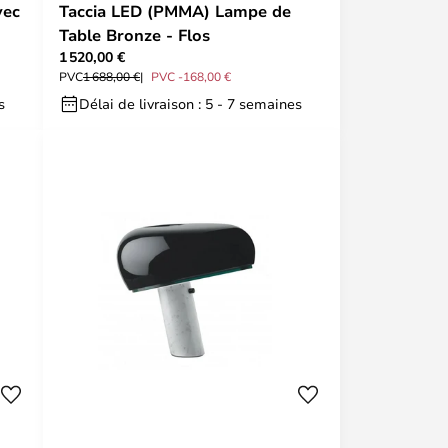
vec
Taccia LED (PMMA) Lampe de
Table Bronze - Flos
1 520,00 €
PVC
1 688,00 €
PVC -168,00 €
s
Délai de livraison : 5 - 7 semaines