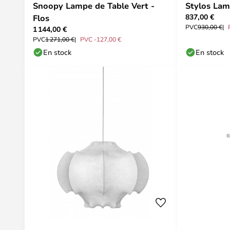
Snoopy Lampe de Table Vert -
Stylos Lam
837,00 €
Flos
PVC
930,00 €
1 144,00 €
PVC
1 271,00 €
PVC -127,00 €
En stock
En stock