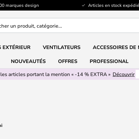
100 marques design
Articles en stock expédié
er
..
 EXTÉRIEUR
VENTILATEURS
ACCESSOIRES DE
NOUVEAUTÉS
OFFRES
PROFESSIONAL
 les articles portant la mention « -14 % EXTRA »
Découvrir
ni