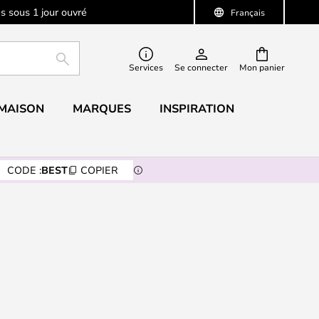
s sous 1 jour ouvré
Français
RECHERCHER
Services
Se connecter
Mon panier
 MAISON
MARQUES
INSPIRATION
CODE :
BEST
COPIER