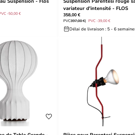
äu Suspension - Flos
Suspension Parentesi rouge s
variateur d'intensité - FLOS
PVC -50,00 €
358,00 €
PVC
397,00 €
PVC -39,00 €
Délai de livraison : 5 - 6 semaine
e de Table Grande -
Pièce pour Parentesi Suspens