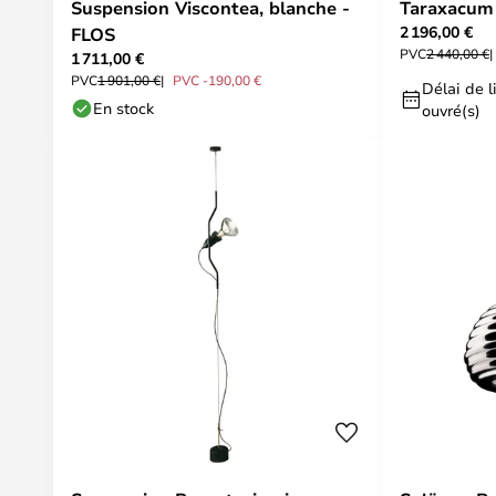
Suspension Viscontea, blanche -
Taraxacum 
2 196,00 €
FLOS
PVC
2 440,00 €
1 711,00 €
PVC
1 901,00 €
PVC -190,00 €
Délai de li
En stock
ouvré(s)