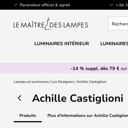
Allez
Revendeur officiel & agréé
+ de 
au
contenu
Recherch
un
produit,
catégorie.
LUMINAIRES INTÉRIEUR
LUMINAIRES
-14 % suppl. dès 79 €
sur
Lampes et luminaires
Les Designers
Achille Castiglioni
Achille Castiglioni
Produits
Plus d'informations sur Achille Castiglio