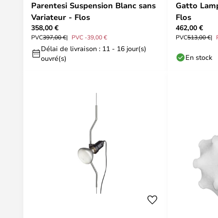
Parentesi Suspension Blanc sans
Gatto Lamp
Variateur - Flos
Flos
358,00 €
462,00 €
PVC
397,00 €
PVC -39,00 €
PVC
513,00 €
Délai de livraison : 11 - 16 jour(s)
En stock
ouvré(s)