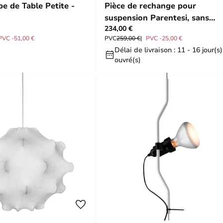
e de Table Petite -
Pièce de rechange pour
suspension Parentesi, sans
234,00 €
variateur d'intensité
PVC -51,00 €
PVC
259,00 €
PVC -25,00 €
Délai de livraison : 11 - 16 jour(s)
ouvré(s)