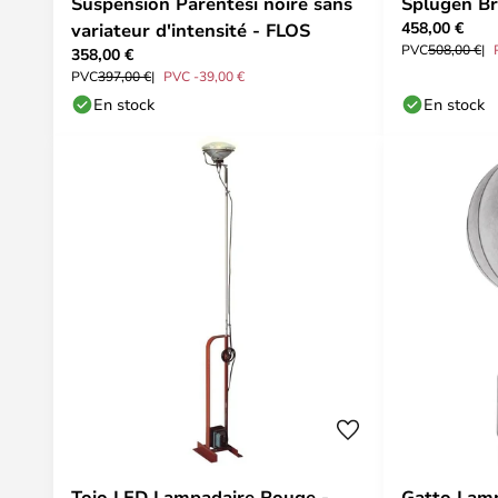
Suspension Parentesi noire sans
Splügen Br
458,00 €
variateur d'intensité - FLOS
PVC
508,00 €
358,00 €
PVC
397,00 €
PVC -39,00 €
En stock
En stock
Toio LED Lampadaire Rouge -
Gatto Lamp