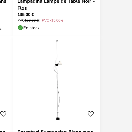
ans
Lampadina Lampe de Table Noir -
Flos
135,00 €
PVC
150,00 €
PVC -15,00 €
En stock
s
ion
Parentesi Suspension Blanc avec