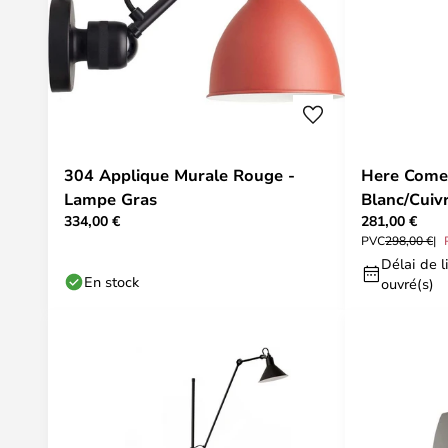
304 Applique Murale Rouge -
Here Come
Lampe Gras
Blanc/Cui
334,00 €
281,00 €
PVC
298,00 €
Délai de li
En stock
ouvré(s)