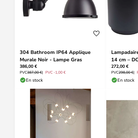
304 Bathroom IP64 Applique
Lampadaire
Murale Noir - Lampe Gras
14 cm – D
386,00 €
272,00 €
PVC
387,00 €
PVC -1,00 €
PVC
298,00 €
En stock
En stock