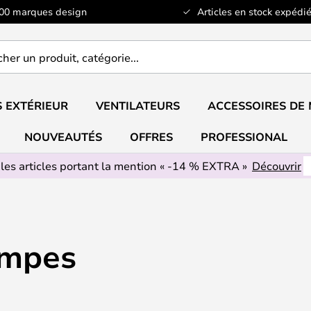
100 marques design
Articles en stock expédié
er
..
 EXTÉRIEUR
VENTILATEURS
ACCESSOIRES DE
NOUVEAUTÉS
OFFRES
PROFESSIONAL
 les articles portant la mention « -14 % EXTRA »
Découvrir
ampes