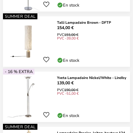
En stock
SUMMER DEAL
Talli Lampadaire Brown - DFTP
154,00 €
PVC
193,00 €
PVC -39,00 €
En stock
- 16 % EXTRA
Yveta Lampadaire Nickel/White - Lindby
139,00 €
PVC
190,00 €
PVC -51,00 €
En stock
SUMMER DEAL
Lampadaire Precise, laiton, hauteur 124