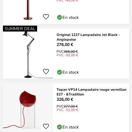
PVC -49,00 €
En stock
SUMMER DEAL
Original 1227 Lampadaire Jet Black -
Anglepoise
276,00 €
PVC
368,00 €
PVC -92,00 €
En stock
Topan VP14 Lampadaire rouge vermillon
E27 - &Tradition
326,00 €
PVC
377,00 €
PVC -51,00 €
En stock