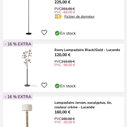
225,00 €
PVC
293,00 €
PVC -68,00 €
Fichier de données
En stock
- 16 % EXTRA
Evory Lampadaire Black/Gold - Lucande
120,00 €
PVC
219,00 €
PVC -99,00 €
En stock
- 16 % EXTRA
Lampadaire Jorvan, eucalyptus, lin,
couleur crème - Lucande
160,00 €
PVC
180,00 €
PVC -20,00 €