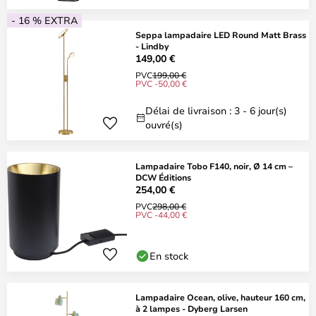
- 16 % EXTRA
Seppa lampadaire LED Round Matt Brass
- Lindby
149,00 €
PVC
199,00 €
PVC -50,00 €
Délai de livraison : 3 - 6 jour(s)
ouvré(s)
Lampadaire Tobo F140, noir, Ø 14 cm –
DCW Éditions
254,00 €
PVC
298,00 €
PVC -44,00 €
En stock
Lampadaire Ocean, olive, hauteur 160 cm,
à 2 lampes - Dyberg Larsen