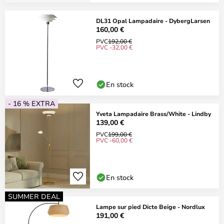
DL31 Opal Lampadaire - DybergLarsen
160,00 €
PVC
192,00 €
PVC -32,00 €
En stock
- 16 % EXTRA
Yveta Lampadaire Brass/White - Lindby
139,00 €
PVC
199,00 €
PVC -60,00 €
En stock
SUMMER DEAL
Lampe sur pied Dicte Beige - Nordlux
191,00 €