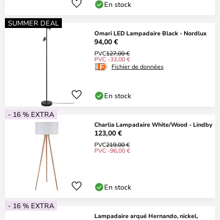
En stock
SUMMER DEAL
Omari LED Lampadaire Black - Nordlux
94,00 €
PVC
127,00 €
PVC -33,00 €
Fichier de données
En stock
- 16 % EXTRA
Charlia Lampadaire White/Wood - Lindby
123,00 €
PVC
219,00 €
PVC -96,00 €
En stock
- 16 % EXTRA
Lampadaire arqué Hernando, nickel,