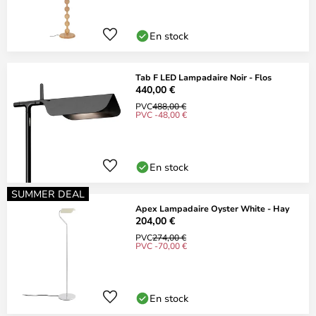
En stock
Tab F LED Lampadaire Noir - Flos
440,00 €
PVC
488,00 €
PVC -48,00 €
En stock
SUMMER DEAL
Apex Lampadaire Oyster White - Hay
204,00 €
PVC
274,00 €
PVC -70,00 €
En stock