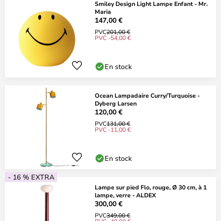
Smiley Design Light Lampe Enfant - Mr.
Maria
147,00 €
PVC
201,00 €
PVC -54,00 €
En stock
Ocean Lampadaire Curry/Turquoise -
Dyberg Larsen
120,00 €
PVC
131,00 €
PVC -11,00 €
En stock
- 16 % EXTRA
Lampe sur pied Flo, rouge, Ø 30 cm, à 1
lampe, verre - ALDEX
300,00 €
PVC
349,00 €