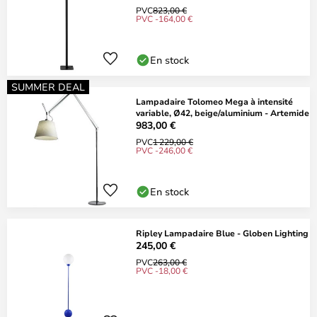
PVC
823,00 €
PVC -164,00 €
En stock
SUMMER DEAL
Lampadaire Tolomeo Mega à intensité
variable, Ø42, beige/aluminium - Artemide
983,00 €
PVC
1 229,00 €
PVC -246,00 €
En stock
Ripley Lampadaire Blue - Globen Lighting
245,00 €
PVC
263,00 €
PVC -18,00 €