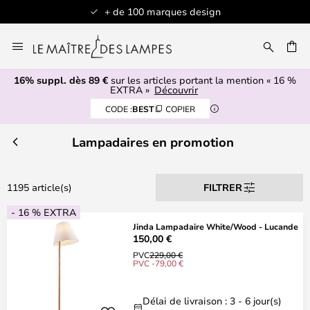
ques design
Articles en stock expédiés 
Allez
au
contenu
16% suppl. dès 89 €
sur les articles portant la mention « 16 %
ERCHER
EXTRA »
Découvrir
CODE :
BEST
COPIER
Lampadaires en promotion
1195 article(s)
FILTRER
- 16 % EXTRA
Jinda Lampadaire White/Wood - Lucande
150,00 €
PVC
229,00 €
PVC -79,00 €
Délai de livraison : 3 - 6 jour(s)