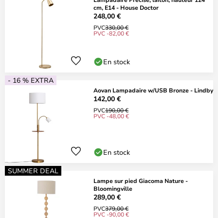
cm, E14 - House Doctor
248,00 €
PVC
330,00 €
PVC -82,00 €
En stock
- 16 % EXTRA
Aovan Lampadaire w/USB Bronze - Lindby
142,00 €
PVC
190,00 €
PVC -48,00 €
En stock
SUMMER DEAL
Lampe sur pied Giacoma Nature -
Bloomingville
289,00 €
PVC
379,00 €
PVC -90,00 €