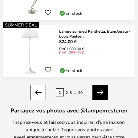
En stock
SUMMER DEAL
Lampe sur pied Panthella, blanc/opale -
Louis Poulsen
824,00 €
PVC
1 080,00 €
PVC -256,00 €
En stock
Page
1
2
3
...
20
Précédent
Suivant
Partagez vos photos avec @lampemesteren
Inspirez-vous et laissez-vous inspirer, d'une maison
unique à l'autre. Taguez vos photos avec
#yesLampemesteren et vous verrez peut-être votre