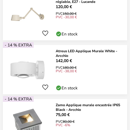
réglable, E27 - Lucande
120,00 €
PVC
150,00 €
PVC -30,00 €
En stock
- 14 % EXTRA
Atreus LED Applique Murale White -
Arcchio
142,00 €
PVC
180,00 €
PVC -38,00 €
En stock
- 14 % EXTRA
Zamo Applique murale encastrée IP65
Black - Arcchio
75,00 €
PVC
80,00 €
PVC -6%