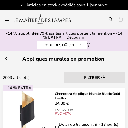
Articles en stock expédiés sous 1 jour ouvré
Allez
au
contenu
-14 % suppl. dès 79 €
sur les articles portant la mention « -14
ERCHER
% EXTRA »
Découvrir
CODE :
BEST
COPIER
Appliques murales en promotion
2003 article(s)
FILTRER
- 14 % EXTRA
Chenotara Applique Murale Black/Gold -
Lindby
34,00 €
PVC
65,00 €
PVC -47%
Délai de livraison : 9 - 13 jour(s)