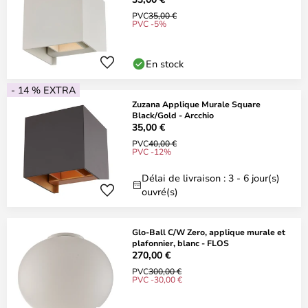
PVC
35,00 €
PVC -5%
En stock
- 14 % EXTRA
Zuzana Applique Murale Square
Black/Gold - Arcchio
35,00 €
PVC
40,00 €
PVC -12%
Délai de livraison : 3 - 6 jour(s)
ouvré(s)
Glo-Ball C/W Zero, applique murale et
plafonnier, blanc - FLOS
270,00 €
PVC
300,00 €
PVC -30,00 €