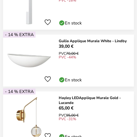
PVC -16%
En stock
- 14 % EXTRA
Guilia Applique Murale White - Lindby
39,00 €
PVC
70,00 €
PVC -44%
En stock
- 14 % EXTRA
Hayley LEDApplique Murale Gold -
Lucande
65,00 €
PVC
95,00 €
PVC -31%
En stock