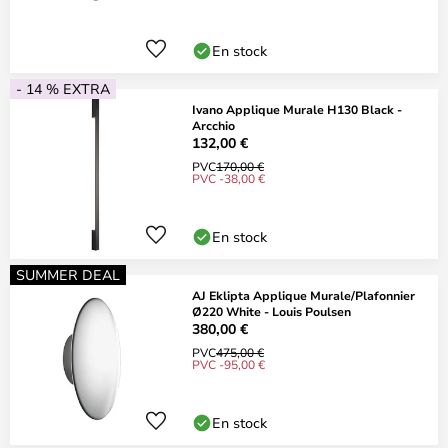
En stock
- 14 % EXTRA
Ivano Applique Murale H130 Black -
Arcchio
132,00 €
PVC
170,00 €
PVC -38,00 €
En stock
SUMMER DEAL
AJ Eklipta Applique Murale/Plafonnier
Ø220 White - Louis Poulsen
380,00 €
PVC
475,00 €
PVC -95,00 €
En stock