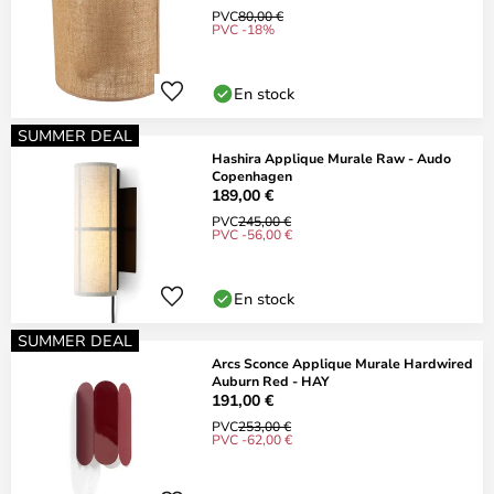
PVC
80,00 €
PVC -18%
En stock
SUMMER DEAL
Hashira Applique Murale Raw - Audo
Copenhagen
189,00 €
PVC
245,00 €
PVC -56,00 €
En stock
SUMMER DEAL
Arcs Sconce Applique Murale Hardwired
Auburn Red - HAY
191,00 €
PVC
253,00 €
PVC -62,00 €