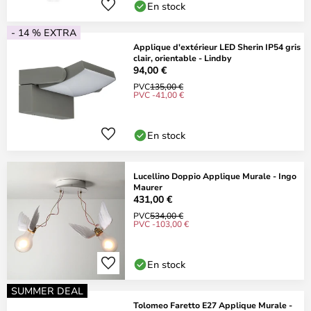
En stock
- 14 % EXTRA
Applique d'extérieur LED Sherin IP54 gris
clair, orientable - Lindby
94,00 €
PVC
135,00 €
PVC -41,00 €
En stock
Lucellino Doppio Applique Murale - Ingo
Maurer
431,00 €
PVC
534,00 €
PVC -103,00 €
En stock
SUMMER DEAL
Tolomeo Faretto E27 Applique Murale -