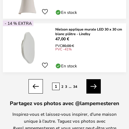
En stock
- 14 % EXTRA
Nielson applique murale LED 30 x 30 cm
blanc plâtre - Lindby
47,00 €
PVC
80,00 €
PVC -41%
En stock
Page
1
2
3
...
34
Précédent
Suivant
Partagez vos photos avec @lampemesteren
Inspirez-vous et laissez-vous inspirer, d'une maison
unique à l'autre. Taguez vos photos avec
#yesLampemesteren et vous verrez peut-être votre