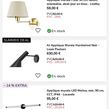
orientable, abat-jour en tissu - Lindby
59,00 €
PVC
80,00 €
PVC -26%
En stock
SUMMER DEAL
AJ Applique Murale Hardwired Noir -
Louis Poulsen
630,00 €
PVC
825,00 €
PVC -195,00 €
En stock
- 14 % EXTRA
Applique murale LED Melisa, noir, 90 cm,
CCT, IP44 - Lucande
95,00 €
PVC
120,00 €
PVC -25,00 €