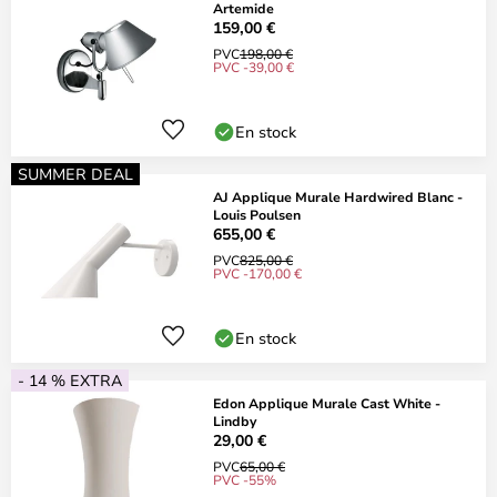
Artemide
159,00 €
PVC
198,00 €
PVC -39,00 €
En stock
SUMMER DEAL
AJ Applique Murale Hardwired Blanc -
Louis Poulsen
655,00 €
PVC
825,00 €
PVC -170,00 €
En stock
- 14 % EXTRA
Edon Applique Murale Cast White -
Lindby
29,00 €
PVC
65,00 €
PVC -55%