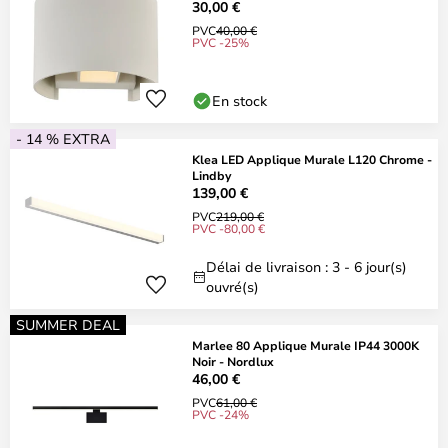
30,00 €
PVC
40,00 €
PVC -25%
En stock
- 14 % EXTRA
Klea LED Applique Murale L120 Chrome -
Lindby
139,00 €
PVC
219,00 €
PVC -80,00 €
Délai de livraison : 3 - 6 jour(s)
ouvré(s)
SUMMER DEAL
Marlee 80 Applique Murale IP44 3000K
Noir - Nordlux
46,00 €
PVC
61,00 €
PVC -24%