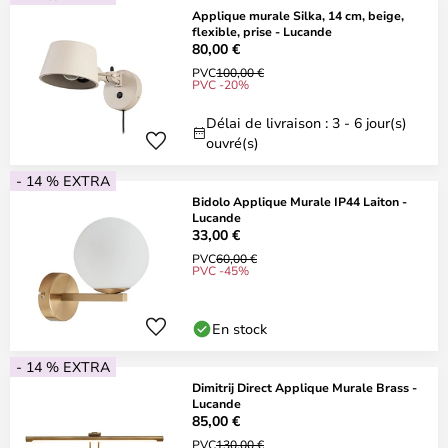
Applique murale Silka, 14 cm, beige,
flexible, prise - Lucande
80,00 €
PVC
100,00 €
PVC -20%
Délai de livraison : 3 - 6 jour(s)
ouvré(s)
- 14 % EXTRA
Bidolo Applique Murale IP44 Laiton -
Lucande
33,00 €
PVC
60,00 €
PVC -45%
En stock
- 14 % EXTRA
Dimitrij Direct Applique Murale Brass -
Lucande
85,00 €
PVC
130,00 €