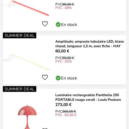
PVC
80,00 €
PVC -18%
En stock
SUMMER DEAL
Amplitude, ampoule tubulaire LED, blanc
chaud, longueur 1,5 m, avec fiche - HAY
60,00 €
PVC
80,00 €
PVC -25%
En stock
SUMMER DEAL
Luminaire rechargeable Panthella 250
PORTABLE rouge corail - Louis Poulsen
273,00 €
PVC
365,00 €
PVC -92,00 €