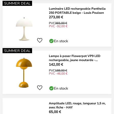
SUMMER DEAL
Luminaire LED rechargeable Panthella
250 PORTABLE beige - Louis Poulsen
273,00 €
PVC
365,00 €
PVC -92,00 €
En stock
SUMMER DEAL
Lampe à poser Flowerpot VP9 LED
rechargeable, jaune moutarde -
&TRADITION
142,00 €
PVC
188,00 €
PVC -46,00 €
En stock
Amplitude LED, rouge, longueur 1,5 m,
avec fiche - HAY
65,00 €