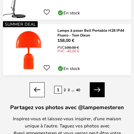
En stock
SUMMER DEAL
Lampe à poser Bell Portable H28 IP44
Fluoro - Tom Dixon
158,00 €
PVC
198,00 €
PVC -40,00 €
En stock
Page
1
2
3
...
40
Précédent
Suivant
Partagez vos photos avec @lampemesteren
Inspirez-vous et laissez-vous inspirer, d'une maison
unique à l'autre. Taguez vos photos avec
#yesLampemesteren et vous verrez peut-être votre