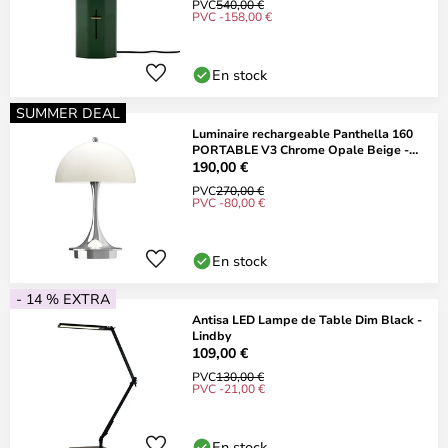
PVC
540,00 €
PVC -158,00 €
En stock
SUMMER DEAL
Luminaire rechargeable Panthella 160
PORTABLE V3 Chrome Opale Beige -
Louis
190,00 €
PVC
270,00 €
PVC -80,00 €
En stock
- 14 % EXTRA
Antisa LED Lampe de Table Dim Black -
Lindby
109,00 €
PVC
130,00 €
PVC -21,00 €
En stock