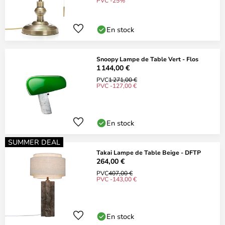
PVC -25%
En stock
Snoopy Lampe de Table Vert - Flos
1 144,00 €
PVC
1 271,00 €
PVC -127,00 €
En stock
SUMMER DEAL
Takai Lampe de Table Beige - DFTP
264,00 €
PVC
407,00 €
PVC -143,00 €
En stock