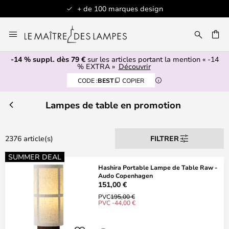
Articles en stock expédiés sous 1 jour ouvré
Allez
au
contenu
-14 % suppl. dès 79 €
sur les articles portant la mention « -14
ERCHER
% EXTRA »
Découvrir
CODE :
BEST
COPIER
Lampes de table en promotion
2376 article(s)
FILTRER
SUMMER DEAL
Hashira Portable Lampe de Table Raw -
Audo Copenhagen
151,00 €
PVC
195,00 €
PVC -44,00 €