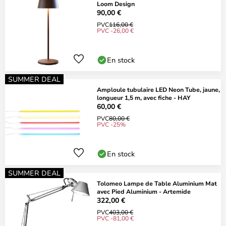
Loom Design
90,00 €
PVC
116,00 €
PVC -26,00 €
En stock
SUMMER DEAL
Amploule tubulaire LED Neon Tube, jaune,
longueur 1,5 m, avec fiche - HAY
60,00 €
PVC
80,00 €
PVC -25%
En stock
SUMMER DEAL
Tolomeo Lampe de Table Aluminium Mat
avec Pied Aluminium - Artemide
322,00 €
PVC
403,00 €
PVC -81,00 €