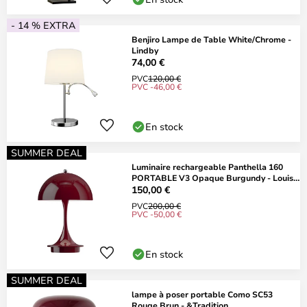
- 14 % EXTRA
Benjiro Lampe de Table White/Chrome -
Lindby
74,00 €
PVC
120,00 €
PVC -46,00 €
En stock
SUMMER DEAL
Luminaire rechargeable Panthella 160
PORTABLE V3 Opaque Burgundy - Louis
Poulsen
150,00 €
PVC
200,00 €
PVC -50,00 €
En stock
SUMMER DEAL
lampe à poser portable Como SC53
Rouge Brun - &Tradition