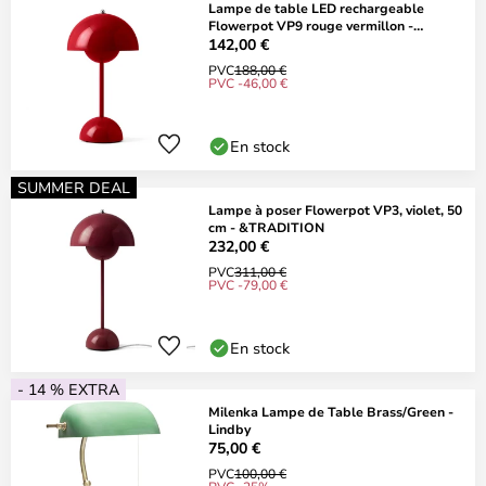
Lampe de table LED rechargeable
Flowerpot VP9 rouge vermillon -
&Tradition
142,00 €
PVC
188,00 €
PVC -46,00 €
En stock
SUMMER DEAL
Lampe à poser Flowerpot VP3, violet, 50
cm - &TRADITION
232,00 €
PVC
311,00 €
PVC -79,00 €
En stock
- 14 % EXTRA
Milenka Lampe de Table Brass/Green -
Lindby
75,00 €
PVC
100,00 €