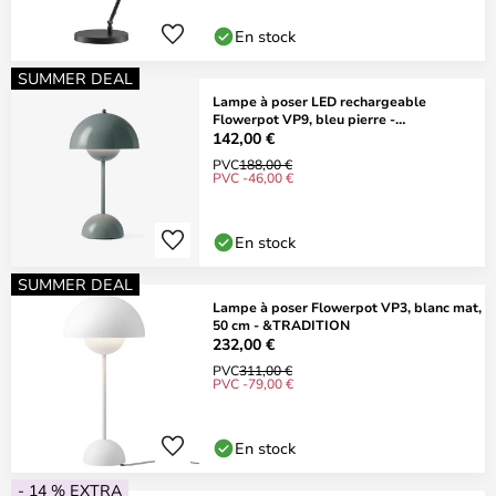
En stock
SUMMER DEAL
Lampe à poser LED rechargeable
Flowerpot VP9, bleu pierre -
&TRADITION
142,00 €
PVC
188,00 €
PVC -46,00 €
En stock
SUMMER DEAL
Lampe à poser Flowerpot VP3, blanc mat,
50 cm - &TRADITION
232,00 €
PVC
311,00 €
PVC -79,00 €
En stock
- 14 % EXTRA