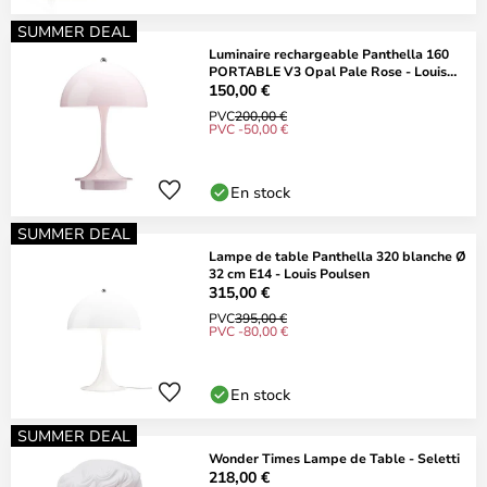
SUMMER DEAL
Luminaire rechargeable Panthella 160
PORTABLE V3 Opal Pale Rose - Louis
Poulsen
150,00 €
PVC
200,00 €
PVC -50,00 €
En stock
SUMMER DEAL
Lampe de table Panthella 320 blanche Ø
32 cm E14 - Louis Poulsen
315,00 €
PVC
395,00 €
PVC -80,00 €
En stock
SUMMER DEAL
Wonder Times Lampe de Table - Seletti
218,00 €