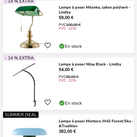
- 14 % EXTRA
Lampe à poser Milenka, laiton poli/vert -
Lindby
59,00 €
PVC
100,00 €
PVC -41%
En stock
- 14 % EXTRA
Lampe à poser Nilay Black - Lindby
54,00 €
PVC
80,00 €
PVC -32%
En stock
SUMMER DEAL
Lampe à poser Montera JH42 Forest/Sky -
&Tradition
382,00 €