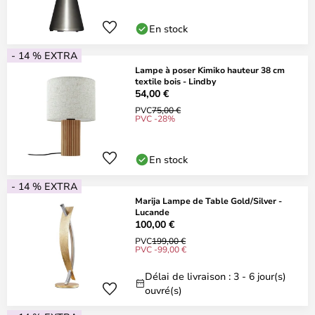
En stock
- 14 % EXTRA
Lampe à poser Kimiko hauteur 38 cm
textile bois - Lindby
54,00 €
PVC
75,00 €
PVC -28%
En stock
- 14 % EXTRA
Marija Lampe de Table Gold/Silver -
Lucande
100,00 €
PVC
199,00 €
PVC -99,00 €
Délai de livraison : 3 - 6 jour(s)
ouvré(s)