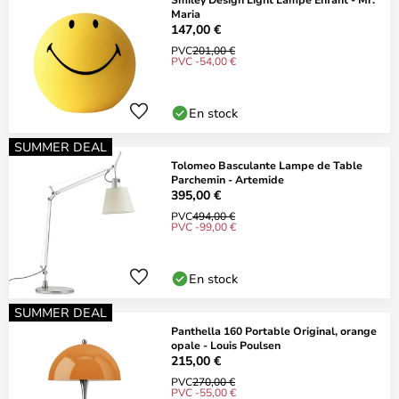
Maria
147,00 €
PVC
201,00 €
PVC -54,00 €
En stock
SUMMER DEAL
Tolomeo Basculante Lampe de Table
Parchemin - Artemide
395,00 €
PVC
494,00 €
PVC -99,00 €
En stock
SUMMER DEAL
Panthella 160 Portable Original, orange
opale - Louis Poulsen
215,00 €
PVC
270,00 €
PVC -55,00 €