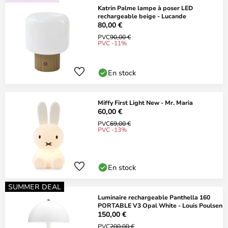
Katrin Palme lampe à poser LED
rechargeable beige - Lucande
80,00 €
PVC
90,00 €
PVC -11%
En stock
Miffy First Light New - Mr. Maria
60,00 €
PVC
69,00 €
PVC -13%
En stock
SUMMER DEAL
Luminaire rechargeable Panthella 160
PORTABLE V3 Opal White - Louis Poulsen
150,00 €
PVC
200,00 €