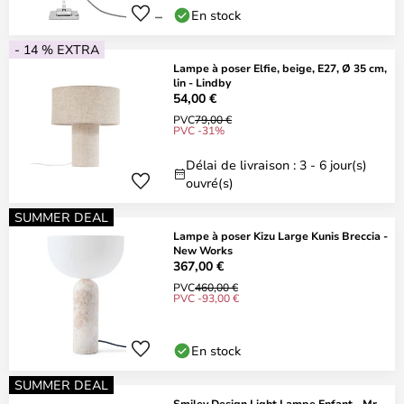
En stock
- 14 % EXTRA
Lampe à poser Elfie, beige, E27, Ø 35 cm,
lin - Lindby
54,00 €
PVC
79,00 €
PVC -31%
Délai de livraison : 3 - 6 jour(s)
ouvré(s)
SUMMER DEAL
Lampe à poser Kizu Large Kunis Breccia -
New Works
367,00 €
PVC
460,00 €
PVC -93,00 €
En stock
SUMMER DEAL
Smiley Design Light Lampe Enfant - Mr.