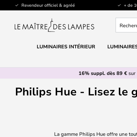
Allez
Revendeur officiel & agréé
+ de 
au
contenu
Recherch
un
produit,
catégorie.
LUMINAIRES INTÉRIEUR
LUMINAIRES
16% suppl. dès 89 €
sur 
Philips Hue - Lisez le
La gamme Philips Hue offre une toute