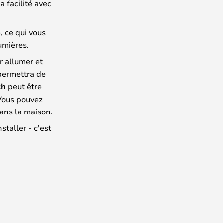
a facilité avec
, ce qui vous
umières.
r allumer et
permettra de
ch
peut être
 Vous pouvez
dans la maison.
staller - c'est