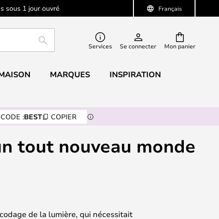
s sous 1 jour ouvré
Français
RECHERCHER
Services
Se connecter
Mon panier
 MAISON
MARQUES
INSPIRATION
CODE :
BEST
COPIER
à un tout nouveau monde
codage de la lumière, qui nécessitait