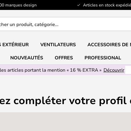
100 marques design
Articles en stock expédié
er
..
 EXTÉRIEUR
VENTILATEURS
ACCESSOIRES DE
NOUVEAUTÉS
OFFRES
PROFESSIONAL
les articles portant la mention « 16 % EXTRA »
Découvrir
ez compléter votre profil 