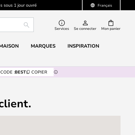
s sous 1 jour ouvré
Français
RECHERCHER
Services
Se connecter
Mon panier
 MAISON
MARQUES
INSPIRATION
CODE :
BEST
COPIER
client.