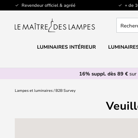
Allez
Revendeur officiel & agréé
+ de 
au
contenu
Recherch
un
produit,
catégorie.
LUMINAIRES INTÉRIEUR
LUMINAIRES
16% suppl. dès 89 €
sur 
Lampes et luminaires
B2B Survey
Veuill