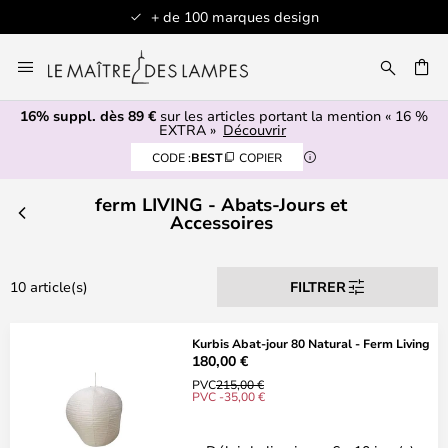
+ de 100 marques design
Allez
au
contenu
16% suppl. dès 89 €
sur les articles portant la mention « 16 %
ERCHER
EXTRA »
Découvrir
CODE :
BEST
COPIER
ferm LIVING - Abats-Jours et
Accessoires
10 article(s)
FILTRER
Kurbis Abat-jour 80 Natural - Ferm Living
180,00 €
PVC
215,00 €
PVC -35,00 €