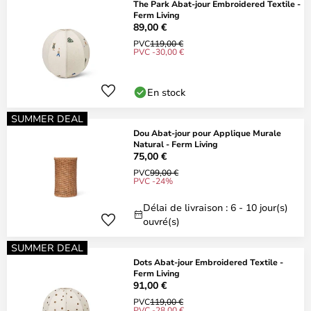
The Park Abat-jour Embroidered Textile -
Ferm Living
89,00 €
PVC
119,00 €
PVC -30,00 €
En stock
SUMMER DEAL
Dou Abat-jour pour Applique Murale
Natural - Ferm Living
75,00 €
PVC
99,00 €
PVC -24%
Délai de livraison : 6 - 10 jour(s)
ouvré(s)
SUMMER DEAL
Dots Abat-jour Embroidered Textile -
Ferm Living
91,00 €
PVC
119,00 €
PVC -28,00 €