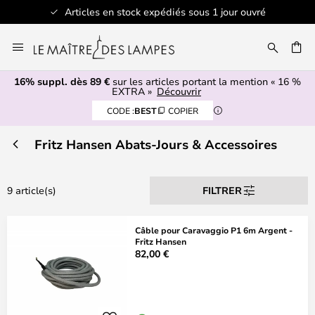
Articles en stock expédiés sous 1 jour ouvré
Allez
au
contenu
16% suppl. dès 89 €
sur les articles portant la mention « 16 %
ERCHER
EXTRA »
Découvrir
CODE :
BEST
COPIER
Fritz Hansen Abats-Jours & Accessoires
9 article(s)
FILTRER
Câble pour Caravaggio P1 6m Argent -
Fritz Hansen
82,00 €