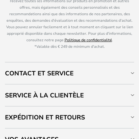
recevez toutes les informations sur produits en promotion et autres
offres, mais également des conseils personnalisés et des
recommandations ainsi que des informations de nos partenaires, des
enquêtes, des demandes d'évaluation et des recommandations d'achat.
Vous pouvez annuler facilement et à tout moment en cliquant sur le lien
approprié disponible dans chaque newsletter. Pour plus d'informations,
consultez notre page
Politique de confidentialité
.
*Valable dès € 249 de minimum d'achat.
CONTACT ET SERVICE
SERVICE À LA CLIENTÈLE
EXPÉDITION ET RETOURS