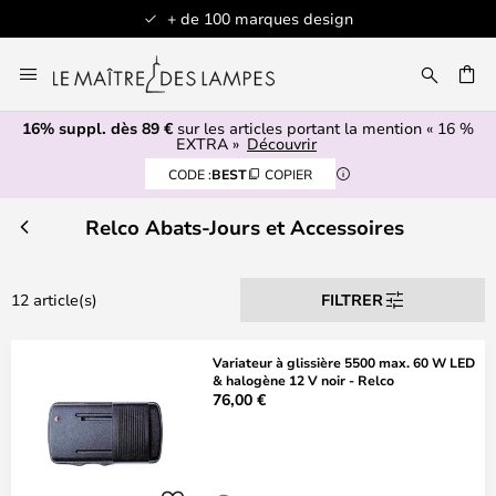
+ de 100 marques design
Allez
au
contenu
16% suppl. dès 89 €
sur les articles portant la mention « 16 %
ERCHER
EXTRA »
Découvrir
CODE :
BEST
COPIER
Relco Abats-Jours et Accessoires
12 article(s)
FILTRER
Variateur à glissière 5500 max. 60 W LED
& halogène 12 V noir - Relco
76,00 €