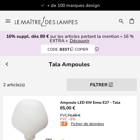
+ de 100 marques design
Allez
au
contenu
16% suppl. dès 89 €
sur les articles portant la mention « 16 %
ERCHER
EXTRA »
Découvrir
CODE :
BEST
COPIER
Tala Ampoules
2 article(s)
FILTRER
Ampoule LED 6W Enno E27 - Tala
65,00 €
PVC
71,00 €
PVC -8%
Fichier de données