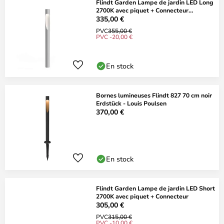
Flindt Garden Lampe de jardin LED Long
2700K avec piquet + Connecteur
Aluminium
335,00 €
PVC
355,00 €
PVC -20,00 €
En stock
Bornes lumineuses Flindt 827 70 cm noir
Erdstück - Louis Poulsen
370,00 €
En stock
Flindt Garden Lampe de jardin LED Short
2700K avec piquet + Connecteur
305,00 €
PVC
315,00 €
PVC -10,00 €