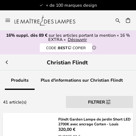
+ de 100 marques design
Allez
au
contenu
16% suppl. dès 89 €
sur les articles portant la mention « 16 %
ERCHER
EXTRA »
Découvrir
CODE :
BEST
COPIER
Christian Flindt
Produits
Plus d'informations sur Christian Flindt
41 article(s)
FILTRER
Flindt Garden Lampe de jardin Short LED
2700K avec ancrage Corten - Louis
320,00 €