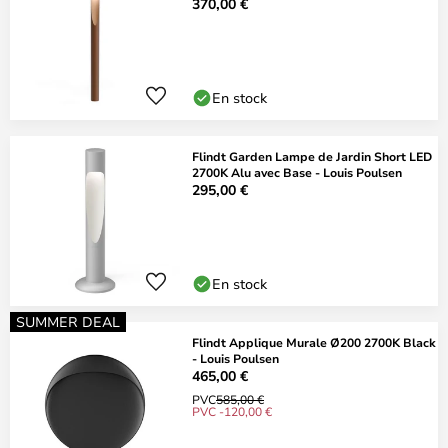
Poulsen
370,00 €
En stock
Flindt Garden Lampe de Jardin Short LED
2700K Alu avec Base - Louis Poulsen
295,00 €
En stock
SUMMER DEAL
Flindt Applique Murale Ø200 2700K Black
- Louis Poulsen
465,00 €
PVC
585,00 €
PVC -120,00 €