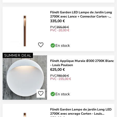
Flindt Garden LED Lampe de Jardin Long
2700K avec Lance + Connector Corten -
Lou
335,00 €
PVC
355,00 €
PVC -20,00 €
En stock
SUMMER DEAL
Flindt Applique Murale Ø300 2700K Blanc
- Louis Poulsen
625,00 €
PVC
780,00 €
PVC -155,00 €
En stock
Flindt Garden Lampe de jardin Long LED
2700K avec ancrage Corten - Louis