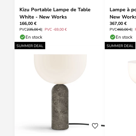
Kizu Portable Lampe de Table
Lampe à po
White - New Works
New Work
166,00 €
367,00 €
PVC
235,00 €
PVC -69,00 €
PVC
460,00 €
En stock
En stock
SUMMER DEAL
SUMMER DEAL