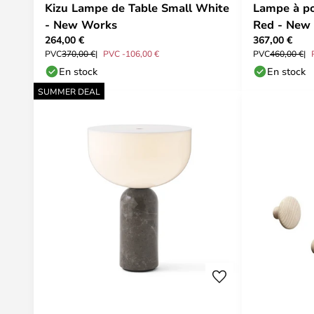
Kizu Lampe de Table Small White
Lampe à po
- New Works
Red - New
264,00 €
367,00 €
PVC
370,00 €
PVC -106,00 €
PVC
460,00 €
En stock
En stock
SUMMER DEAL