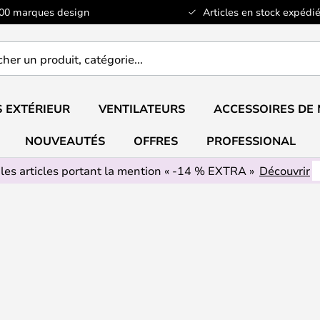
100 marques design
Articles en stock expédié
er
..
 EXTÉRIEUR
VENTILATEURS
ACCESSOIRES DE
NOUVEAUTÉS
OFFRES
PROFESSIONAL
 les articles portant la mention « -14 % EXTRA »
Découvrir