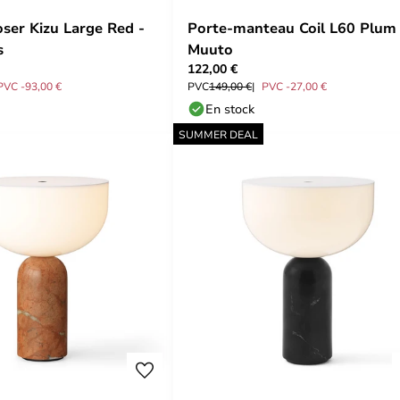
ser Kizu Large Red -
Porte-manteau Coil L60 Plum 
s
Muuto
122,00 €
PVC -93,00 €
PVC
149,00 €
PVC -27,00 €
En stock
SUMMER DEAL