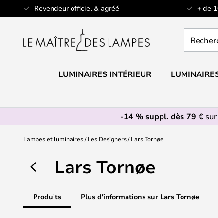
Allez
Revendeur officiel & agréé
+ de 
au
contenu
Recherch
un
produit,
catégorie.
LUMINAIRES INTÉRIEUR
LUMINAIRES
-14 % suppl. dès 79 €
sur
Lampes et luminaires
Les Designers
Lars Tornøe
Lars Tornøe
Produits
Plus d'informations sur Lars Tornøe