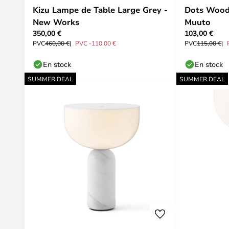
Kizu Lampe de Table Large Grey -
Dots Wood 
New Works
Muuto
350,00 €
103,00 €
PVC
460,00 €
PVC -110,00 €
PVC
115,00 €
En stock
En stock
SUMMER DEAL
SUMMER DEAL