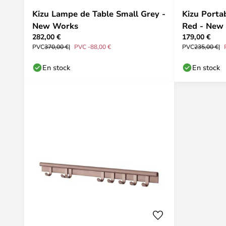
Kizu Lampe de Table Small Grey -
Kizu Porta
New Works
Red - New
282,00 €
179,00 €
PVC
370,00 €
PVC -88,00 €
PVC
235,00 €
En stock
En stock