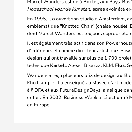
Marcel Wanders est né à Boxtel, aux Pays-Bas.\
Hogeschool voor de Kunsten
, après avoir été e
En 1995, il a ouvert son studio à Amsterdam, av
emblématique "Knotted Chair" (chaise nouée). 
dont Marcel Wanders est toujours copropriétaire 
Il est également très actif dans son Powerhouse
d'intérieurs et comme directeur artistique. Po
design qui ont travaillé sur plus de 1 700 proje
telles que
Kartell
, Alessi, Bisazza, KLM,
Flos
, S
Wanders a reçu plusieurs prix de design au fil 
Kho Liang Ie. Il a enseigné au Musée d'art mod
à l'IDFA et aux FutureDesignDays, ainsi que d
entier. En 2002, Business Week a sélectionné
en Europe.