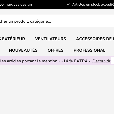
100 marques design
Articles en stock expédié
er
..
 EXTÉRIEUR
VENTILATEURS
ACCESSOIRES DE
NOUVEAUTÉS
OFFRES
PROFESSIONAL
 les articles portant la mention « -14 % EXTRA »
Découvrir