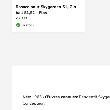
Rosace pour Skygarden S1, Glo-
ball S1,S2 - Flos
23,00 €
En stock
Née:
1963.\
Œuvres connues:
Pendentif Skygar
Concepteur.