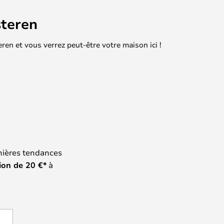
teren
en et vous verrez peut-être votre maison ici !
nières tendances
ion de
20
€*
à