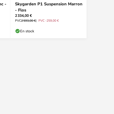
c -
Skygarden P1 Suspension Marron
- Flos
2 334,00 €
PVC
2 593,00 €
PVC -259,00 €
En stock