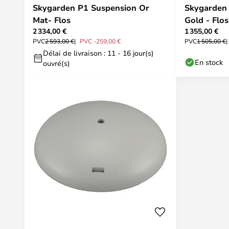
Skygarden P1 Suspension Or
Skygarden 
Mat- Flos
Gold - Flos
2 334,00 €
1 355,00 €
PVC
2 593,00 €
PVC -259,00 €
PVC
1 505,00 €
Délai de livraison : 11 - 16 jour(s)
En stock
ouvré(s)