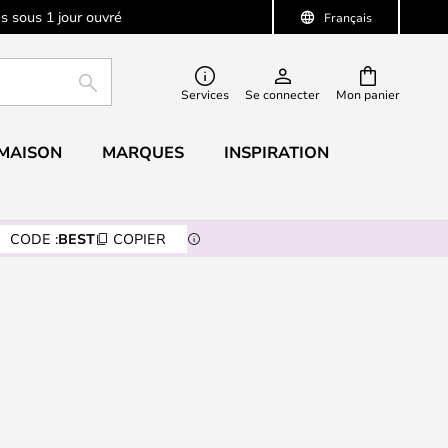
s sous 1 jour ouvré
Français
RECHERCHER
Services
Se connecter
Mon panier
 MAISON
MARQUES
INSPIRATION
CODE :
BEST
COPIER