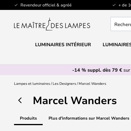
Allez
Revendeur officiel & agréé
+ de 
au
contenu
Recherch
un
produit,
catégorie.
LUMINAIRES INTÉRIEUR
LUMINAIRES
-14 % suppl. dès 79 €
sur
Lampes et luminaires
Les Designers
Marcel Wanders
Marcel Wanders
Produits
Plus d'informations sur Marcel Wanders