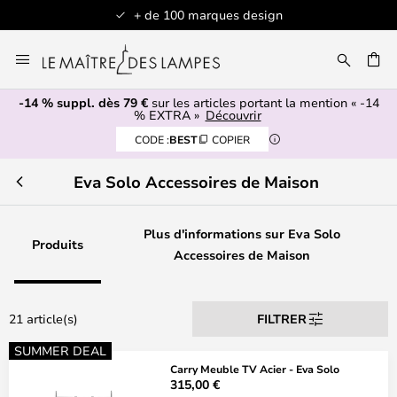
+ de 100 marques design
Allez
au
contenu
-14 % suppl. dès 79 €
sur les articles portant la mention « -14
ERCHER
% EXTRA »
Découvrir
CODE :
BEST
COPIER
Eva Solo Accessoires de Maison
Plus d'informations sur Eva Solo
Produits
Accessoires de Maison
21 article(s)
FILTRER
SUMMER DEAL
Carry Meuble TV Acier - Eva Solo
315,00 €