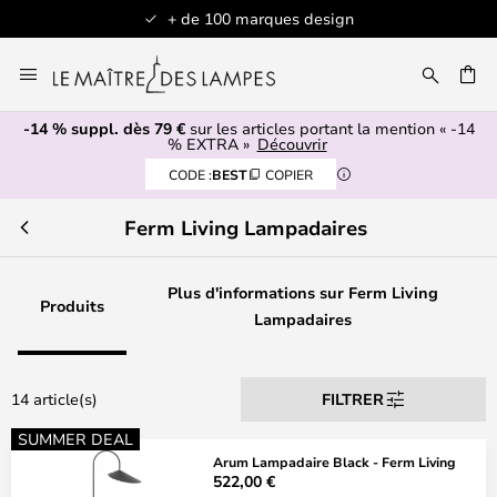
+ de 100 marques design
Allez
au
contenu
-14 % suppl. dès 79 €
sur les articles portant la mention « -14
ERCHER
% EXTRA »
Découvrir
CODE :
BEST
COPIER
Ferm Living Lampadaires
Plus d'informations sur Ferm Living
Produits
Lampadaires
14 article(s)
FILTRER
SUMMER DEAL
Arum Lampadaire Black - Ferm Living
522,00 €