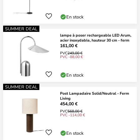
En stock
SUMMER DEAL
lampe à poser rechargeable LED Arum,
acier inoxydable, hauteur 30 cm - ferm
161,00 €
PVC
249,00 €
PVC -88,00 €
En stock
SUMMER DEAL
Post Lampadaire Solid/Neutral - Ferm
Living
454,00 €
PVC
568,00 €
PVC -114,00 €
En stock