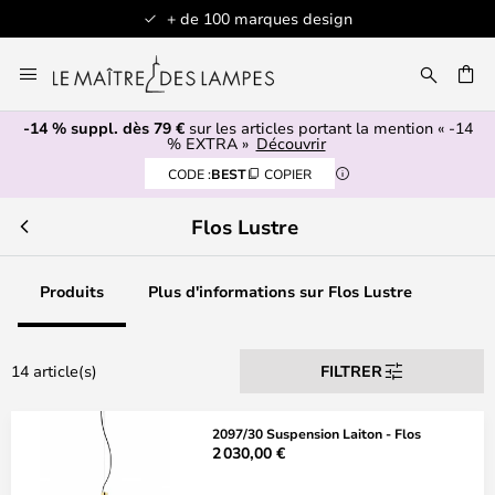
+ de 100 marques design
Allez
au
contenu
-14 % suppl. dès 79 €
sur les articles portant la mention « -14
ERCHER
% EXTRA »
Découvrir
CODE :
BEST
COPIER
Flos Lustre
Produits
Plus d'informations sur Flos Lustre
14 article(s)
FILTRER
2097/30 Suspension Laiton - Flos
2 030,00 €