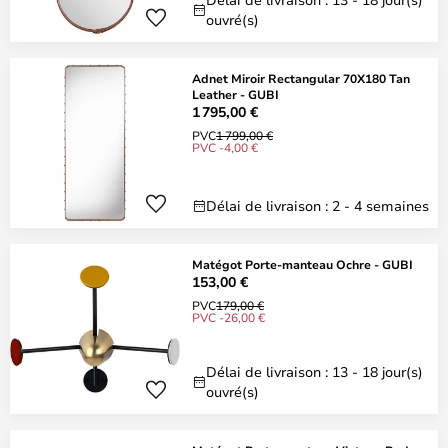
ouvré(s)
Adnet Miroir Rectangular 70X180 Tan
Leather - GUBI
1 795,00 €
PVC
1 799,00 €
PVC -4,00 €
Délai de livraison : 2 - 4 semaines
Matégot Porte-manteau Ochre - GUBI
153,00 €
PVC
179,00 €
PVC -26,00 €
Délai de livraison : 13 - 18 jour(s)
ouvré(s)