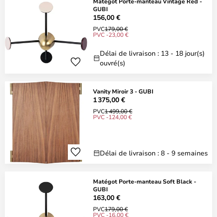
Matégot Porte-manteau Vintage Red -
GUBI
156,00 €
PVC
179,00 €
PVC -23,00 €
Délai de livraison : 13 - 18 jour(s)
ouvré(s)
Vanity Miroir 3 - GUBI
1 375,00 €
PVC
1 499,00 €
PVC -124,00 €
Délai de livraison : 8 - 9 semaines
Matégot Porte-manteau Soft Black -
GUBI
163,00 €
PVC
179,00 €
PVC -16,00 €