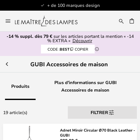
+ de 100 marques design
Allez
au
contenu
-14 % suppl. dès 79 €
sur les articles portant la mention « -14
ERCHER
% EXTRA »
Découvrir
CODE :
BEST
COPIER
GUBI Accessoires de maison
Plus d'informations sur GUBI
Produits
Accessoires de maison
19 article(s)
FILTRER
Adnet Miroir Circular Ø70 Black Leather -
GUBI