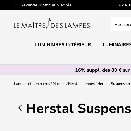
Allez
Revendeur officiel & agréé
+ de 
au
contenu
Recherch
un
produit,
catégorie.
LUMINAIRES INTÉRIEUR
LUMINAIRES
16% suppl. dès 89 €
sur 
Lampes et luminaires
Marque
Herstal Lampes
Herstal Suspension
Herstal Suspens