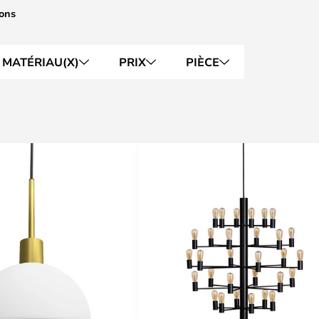
ions
MATÉRIAU(X)
PRIX
PIÈCE