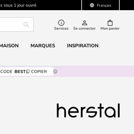
s sous 1 jour ouvré
Français
RECHERCHER
Services
Se connecter
Mon panier
 MAISON
MARQUES
INSPIRATION
CODE :
BEST
COPIER