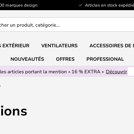
100 marques design
Articles en stock expédié
er
..
 EXTÉRIEUR
VENTILATEURS
ACCESSOIRES DE
NOUVEAUTÉS
OFFRES
PROFESSIONAL
les articles portant la mention « 16 % EXTRA »
Découvrir
s
ions