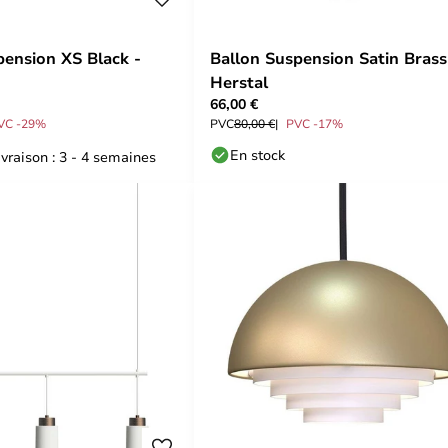
pension XS Black -
Ballon Suspension Satin Brass
Herstal
66,00 €
VC -29%
PVC
80,00 €
PVC -17%
En stock
ivraison : 3 - 4 semaines