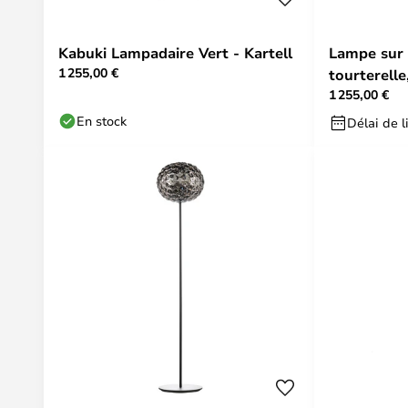
Kabuki Lampadaire Vert - Kartell
Lampe sur 
1 255,00 €
tourterelle
1 255,00 €
variable -
En stock
Délai de l