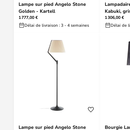
Lampe sur pied Angelo Stone
Lampadaire
Golden - Kartell
Kabuki, gri
1 777,00 €
1 306,00 €
intensité v
Délai de livraison : 3 - 4 semaines
Délai de l
Lampe sur pied Angelo Stone
Bourgie La