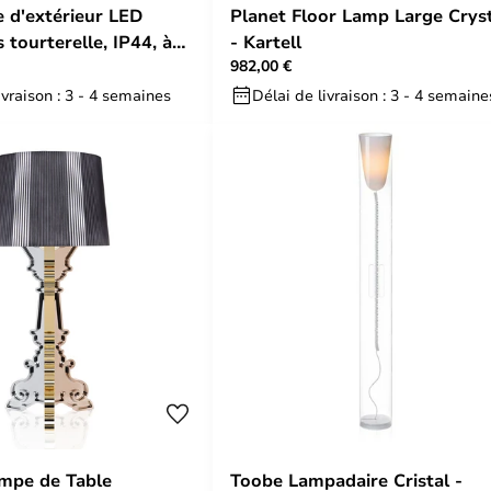
 d'extérieur LED
Planet Floor Lamp Large Crys
s tourterelle, IP44, à
- Kartell
982,00 €
ariable
ivraison : 3 - 4 semaines
Délai de livraison : 3 - 4 semaine
mpe de Table
Toobe Lampadaire Cristal -