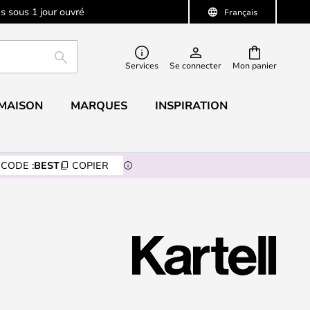
s sous 1 jour ouvré
Français
RECHERCHER
Services
Se connecter
Mon panier
 MAISON
MARQUES
INSPIRATION
CODE :
BEST
COPIER