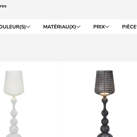
res
OULEUR(S)
MATÉRIAU(X)
PRIX
PIÈCE