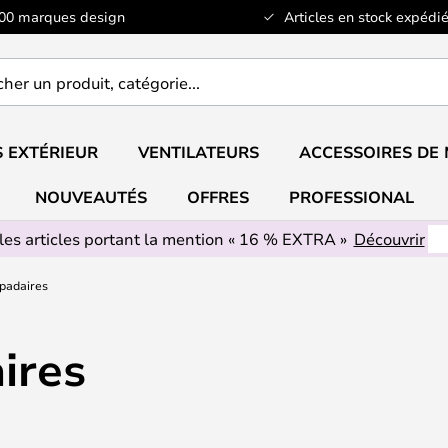
100 marques design
Articles en stock expédié
er
..
 EXTÉRIEUR
VENTILATEURS
ACCESSOIRES DE
NOUVEAUTÉS
OFFRES
PROFESSIONAL
les articles portant la mention « 16 % EXTRA »
Découvrir
padaires
ires