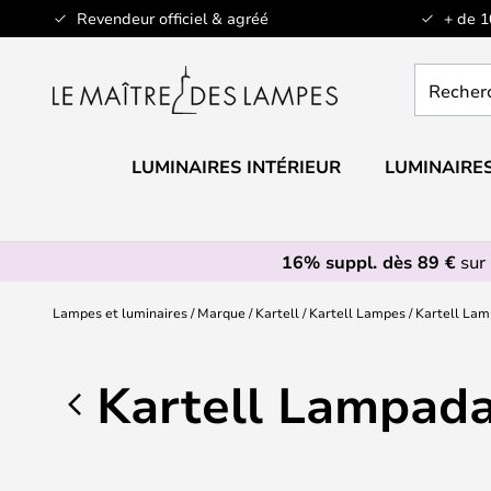
Allez
Revendeur officiel & agréé
+ de 
au
contenu
Recherch
un
produit,
catégorie.
LUMINAIRES INTÉRIEUR
LUMINAIRES
16% suppl. dès 89 €
sur 
Lampes et luminaires
Marque
Kartell
Kartell Lampes
Kartell Lam
Kartell Lampada