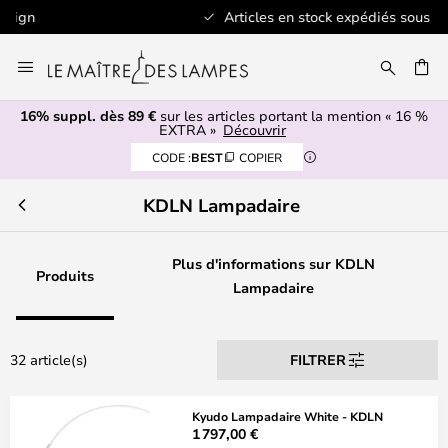
Articles en stock expédiés sous 1 jour ouvré
Allez
au
contenu
16% suppl. dès 89 €
sur les articles portant la mention « 16 %
ERCHER
EXTRA »
Découvrir
CODE :
BEST
COPIER
KDLN Lampadaire
Plus d'informations sur KDLN
Produits
Lampadaire
32 article(s)
FILTRER
Kyudo Lampadaire White - KDLN
1 797,00 €