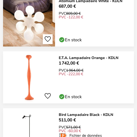
Atomium Lampadaire White - KDLN
687,00 €
PVC
809,00 €
PVC -122,00 €
En stock
E.T.A. Lampadaire Orange - KDLN
1 742,00 €
PVC
1 964,00 €
PVC -222,00 €
En stock
Bird Lampadaire Black - KDLN
511,00 €
PVC
571,00 €
PVC -60,00 €
Fichier de données