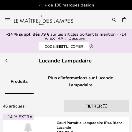
+ de 100 marques design
Allez
au
contenu
-14 % suppl. dès 79 €
sur les articles portant la mention « -14
ERCHER
% EXTRA »
Découvrir
CODE :
BEST
COPIER
Lucande Lampadaire
Plus d'informations sur Lucande
Produits
Lampadaire
46 article(s)
FILTRER
- 14 % EXTRA
Gauri Portable Lampadaire IP44 Blanc -
Lucande