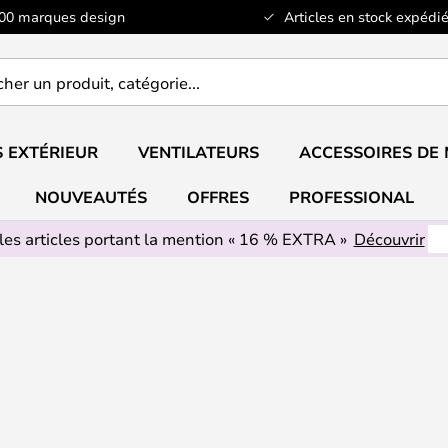
100 marques design
Articles en stock expédié
er
..
 EXTÉRIEUR
VENTILATEURS
ACCESSOIRES DE
NOUVEAUTÉS
OFFRES
PROFESSIONAL
les articles portant la mention « 16 % EXTRA »
Découvrir