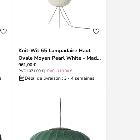
Knit-Wit 65 Lampadaire Haut
Ovale Moyen Pearl White - Made
961,00 €
By Hand
PVC
1 071,00 €
PVC -110,00 €
s
Délai de livraison : 3 - 4 semaines