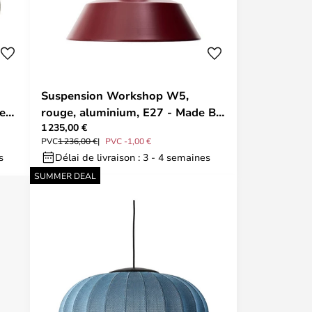
Suspension Workshop W5,
e
rouge, aluminium, E27 - Made By
1 235,00 €
Hand
PVC
1 236,00 €
PVC -1,00 €
s
Délai de livraison : 3 - 4 semaines
SUMMER DEAL