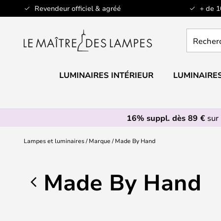
Allez
Revendeur officiel & agréé
+ de 
au
contenu
Recherch
un
produit,
catégorie.
LUMINAIRES INTÉRIEUR
LUMINAIRES
16% suppl. dès 89 €
sur 
Lampes et luminaires
Marque
Made By Hand
Made By Hand