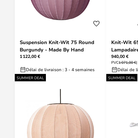
Suspension Knit-Wit 75 Round
Knit-Wit 6
Burgundy - Made By Hand
Lampadaire
1 122,00 €
940,00 €
Made By H
PVC
1 071,00 €
Délai de livraison : 3 - 4 semaines
Délai de l
SUMMER DEAL
SUMMER DEAL