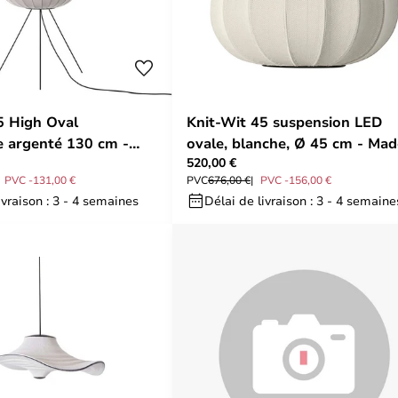
5 High Oval
Knit-Wit 45 suspension LED
 argenté 130 cm -
ovale, blanche, Ø 45 cm - Mad
520,00 €
and
By Hand
PVC -131,00 €
PVC
676,00 €
PVC -156,00 €
ivraison : 3 - 4 semaines
Délai de livraison : 3 - 4 semaine