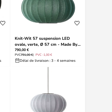
Knit-Wit 57 suspension LED
ovale, verte, Ø 57 cm - Made By
790,00 €
Hand
PVC
791,00 €
PVC -1,00 €
s
Délai de livraison : 3 - 4 semaines