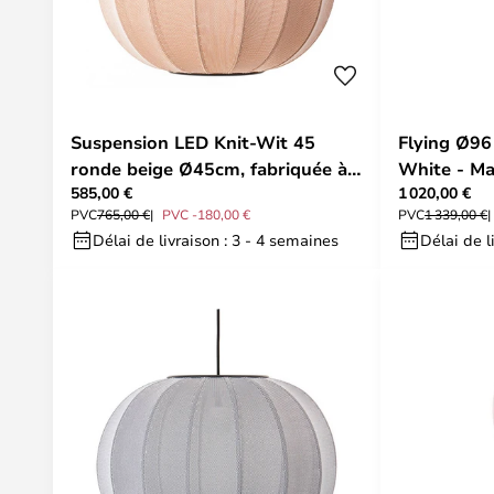
Suspension LED Knit-Wit 45
Flying Ø96
ronde beige Ø45cm, fabriquée à
White - M
585,00 €
1 020,00 €
la main
PVC
765,00 €
PVC -180,00 €
PVC
1 339,00 €
Délai de livraison : 3 - 4 semaines
Délai de l