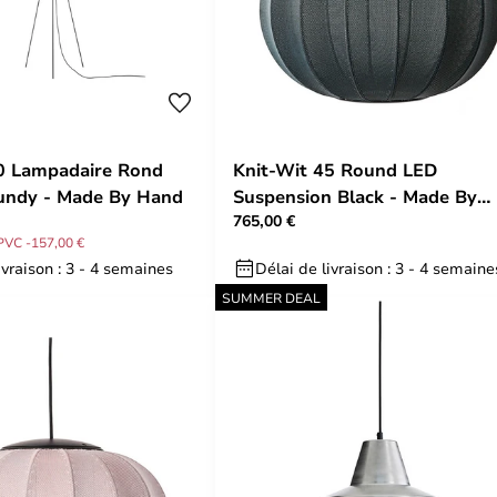
60 Lampadaire Rond
Knit-Wit 45 Round LED
undy - Made By Hand
Suspension Black - Made By
765,00 €
Hand
PVC -157,00 €
ivraison : 3 - 4 semaines
Délai de livraison : 3 - 4 semaine
SUMMER DEAL