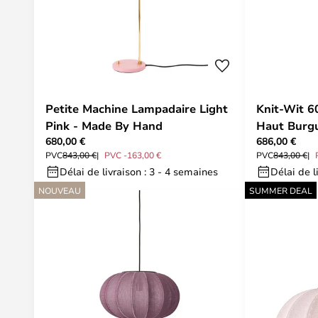
Petite Machine Lampadaire Light
Knit-Wit 
Pink - Made By Hand
Haut Burg
680,00 €
686,00 €
PVC
843,00 €
PVC -163,00 €
PVC
843,00 €
Délai de livraison : 3 - 4 semaines
Délai de l
NOUVEAU
SUMMER DEAL