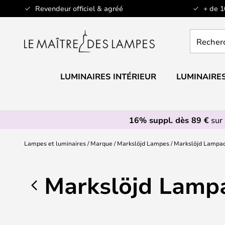
Allez
Revendeur officiel & agréé
+ de 
au
contenu
Recherch
un
produit,
catégorie.
LUMINAIRES INTÉRIEUR
LUMINAIRES
16% suppl. dès 89 €
sur 
Lampes et luminaires
Marque
Markslöjd Lampes
Markslöjd Lampad
Markslöjd Lamp