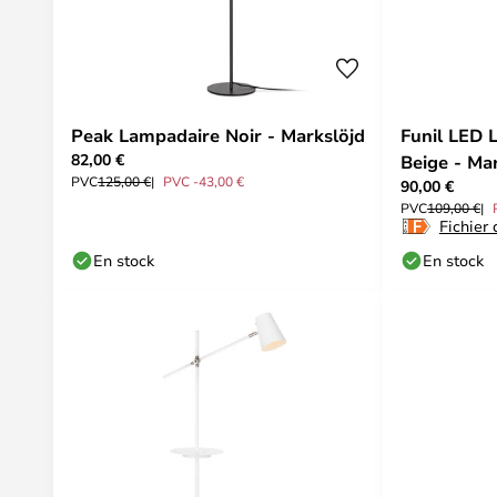
Peak Lampadaire Noir - Markslöjd
Funil LED 
82,00 €
Beige - Ma
PVC
125,00 €
PVC -43,00 €
90,00 €
PVC
109,00 €
Fichier
En stock
En stock