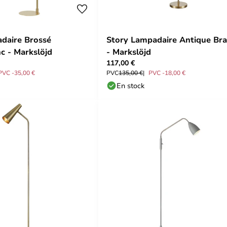
daire Brossé
Story Lampadaire Antique Bra
nc - Markslöjd
- Markslöjd
117,00 €
PVC -35,00 €
PVC
135,00 €
PVC -18,00 €
En stock