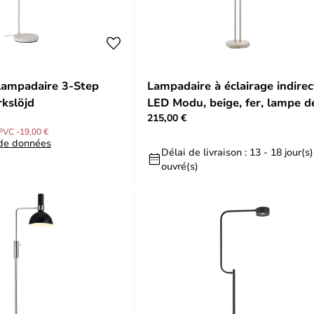
Lampadaire 3-Step
Lampadaire à éclairage indirec
rkslöjd
LED Modu, beige, fer, lampe d
215,00 €
lecture, hauteur
PVC -19,00 €
 de données
Délai de livraison : 13 - 18 jour(s)
ouvré(s)