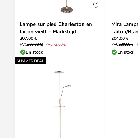
Lampe sur pied Charleston en
Mira Lampa
laiton vieilli - Markslöjd
Laiton/Bla
207,00 €
204,00 €
PVC
209,00 €
PVC -2,00 €
PVC
239,00 €
En stock
En stock
SUMMER DEAL