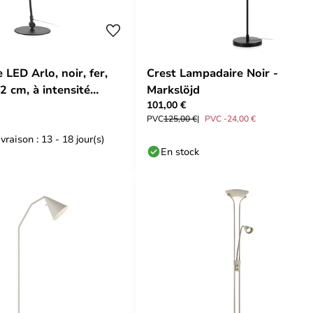
LED Arlo, noir, fer,
Crest Lampadaire Noir -
2 cm, à intensité
Markslöjd
101,00 €
Markslöjd
PVC
125,00 €
PVC -24,00 €
vraison : 13 - 18 jour(s)
En stock