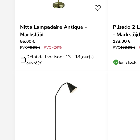
Nitta Lampadaire Antique -
Plisado 2 
Markslöjd
- Markslöj
56,00 €
133,00 €
PVC
76,00 €
PVC -26%
PVC
183,00 €
Délai de livraison : 13 - 18 jour(s)
En stock
ouvré(s)