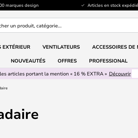
100 marques design
Articles en stock expédié
er
..
 EXTÉRIEUR
VENTILATEURS
ACCESSOIRES DE
NOUVEAUTÉS
OFFRES
PROFESSIONAL
les articles portant la mention « 16 % EXTRA »
Découvrir
aire
adaire