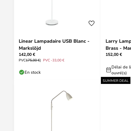
Linear Lampadaire USB Blanc -
Larry Lamp
Markslöjd
Brass - Ma
142,00 €
152,00 €
PVC
175,00 €
PVC -33,00 €
Délai de li
En stock
ouvré(s)
SUMMER DEAL