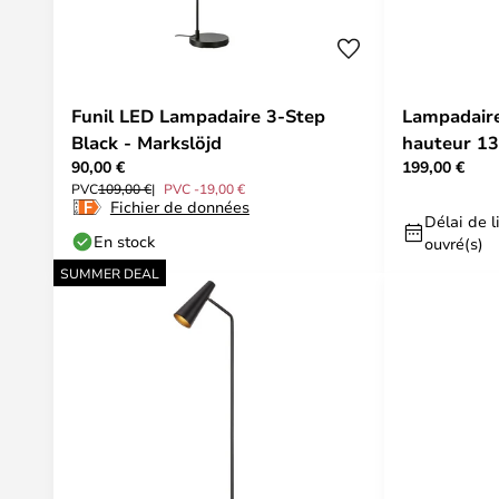
Funil LED Lampadaire 3-Step
Lampadaire 
Black - Markslöjd
hauteur 13
90,00 €
199,00 €
variable - 
PVC
109,00 €
PVC -19,00 €
Fichier de données
Délai de li
En stock
ouvré(s)
SUMMER DEAL