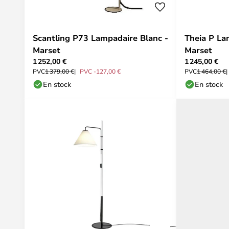
Scantling P73 Lampadaire Blanc -
Theia P La
Marset
Marset
1 252,00 €
1 245,00 €
PVC
1 379,00 €
PVC -127,00 €
PVC
1 464,00 €
En stock
En stock