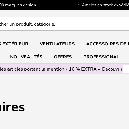
100 marques design
Articles en stock expédié
er
..
 EXTÉRIEUR
VENTILATEURS
ACCESSOIRES DE
NOUVEAUTÉS
OFFRES
PROFESSIONAL
les articles portant la mention « 16 % EXTRA »
Découvrir
s
ires