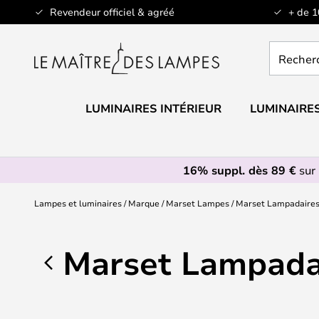
Allez
Revendeur officiel & agréé
+ de 
au
contenu
Recherch
un
produit,
catégorie.
LUMINAIRES INTÉRIEUR
LUMINAIRES
16% suppl. dès 89 €
sur 
Lampes et luminaires
Marque
Marset Lampes
Marset Lampadaire
Marset Lampada