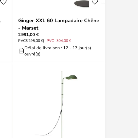
t
Ginger XXL 60 Lampadaire Chêne
- Marset
2 991,00 €
PVC
3 295,00 €
PVC -304,00 €
Délai de livraison : 12 - 17 jour(s)
ouvré(s)