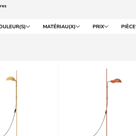
res
OULEUR(S)
MATÉRIAU(X)
PRIX
PIÈCE