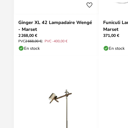
Ginger XL 42 Lampadaire Wengé
Funiculi L
- Marset
Marset
2 268,00 €
371,00 €
PVC
2 668,00 €
PVC -400,00 €
En stock
En stock