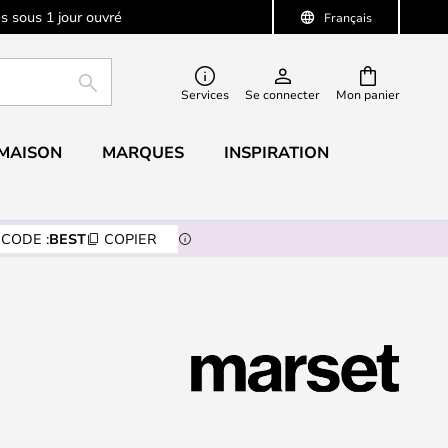
s sous 1 jour ouvré
Français
RECHERCHER
Services
Se connecter
Mon panier
 MAISON
MARQUES
INSPIRATION
CODE :
BEST
COPIER