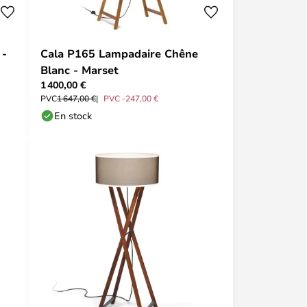
 -
Cala P165 Lampadaire Chêne
Blanc - Marset
1 400,00 €
PVC
1 647,00 €
PVC -247,00 €
En stock